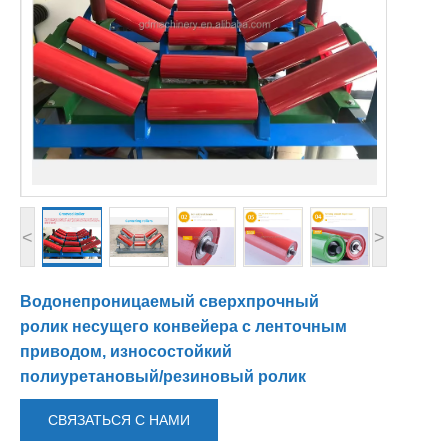
<
>
Водонепроницаемый сверхпрочный
ролик несущего конвейера с ленточным
приводом, износостойкий
полиуретановый/резиновый ролик
СВЯЗАТЬСЯ С НАМИ