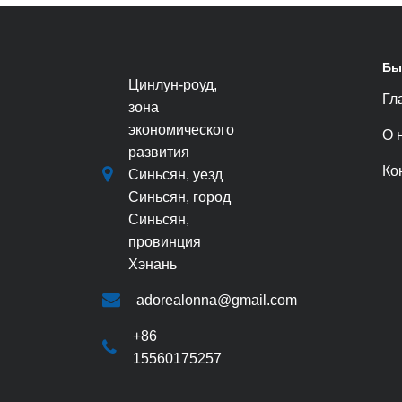
Бы
Цинлун-роуд,
Гл
зона
экономического
О 
развития
Ко
Синьсян, уезд
Синьсян, город
Синьсян,
провинция
Хэнань
adorealonna@gmail.com
+86
15560175257