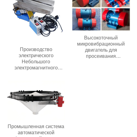
Высокоточный
микровибрационный
Производство
двигатель для
электрического
просеивания
Небольшого
загрязнений
электромагнитного
автоматического
вибрирующего лоткового
питателя с контроллером
Промышленная система
автоматической