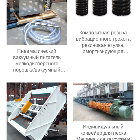
Долговечные грохоты для
добычи полезных
ископаемых
Композитная резьба
вибрационного грохота
резиновая втулка,
Пневматический
амортизирующая
вакуумный питатель
композитную пружину
мелкодисперсного
порошка/вакуумный
питатель гранул/
вакуумный конвейер
Индивидуальный
конвейер для песка
Машина для загрузки и