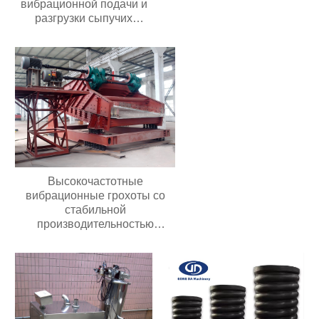
вибрационной подачи и
разгрузки сыпучих
материалов из
нержавеющей стали
Бункер с активацией
порошка и гранул
Высокочастотные
вибрационные грохоты со
стабильной
производительностью
Долговечные грохоты для
добычи полезных
ископаемыхВысокочастотные
вибрационные грохоты со
стабильной
производительностью