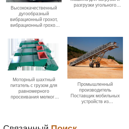
разгрузки угольного
Высококачественный
шахтного конвейера
дугообразный
Мобильный ленточный
вибрационный грохот,
конвейер Для зерна
вибрационный грохот
Цемента пищевых
премиум-класса
продуктов
Моторный шахтный
Промышленный
питатель с грузом для
производитель
равномерного
Поставщик мобильных
просеивания мелкого
устройств из
материала и подачи в
нержавеющей стали,
вибрационное
Электрический
оборудование
полиуретановый
антистатический
Связанный
Поиск