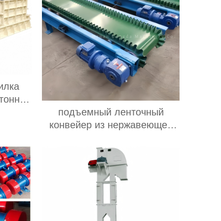
илка
тонн в
щиком
подъемный ленточный
робилки
конвейер из нержавеющей
стали питатель для семян
риса орехов зернового
оборудования подъемный
конвейер для фасоли