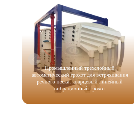
Промышленный трехслойный
автоматический грохот для встряхивания
речного песка, кварцевый линейный
вибрационный грохот