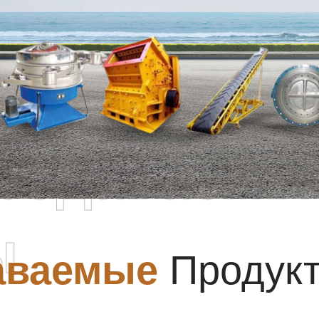
родаваемы
ы
аваемые
Продук