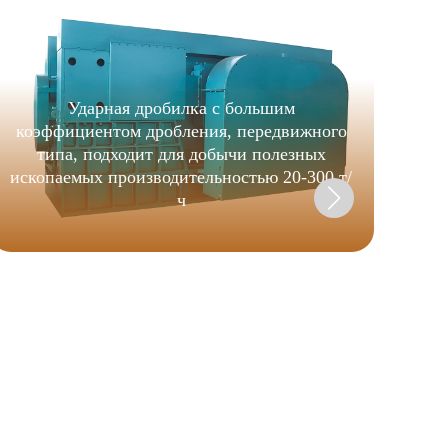
Ударная дробилка с большим
коэффициентом дробления, передвижного
типа, подходит для добычи полезных
ископаемых производительностью 20-300 т/
ч
П
м