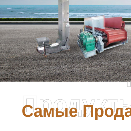
Самые П
Продукт
Самые Прод