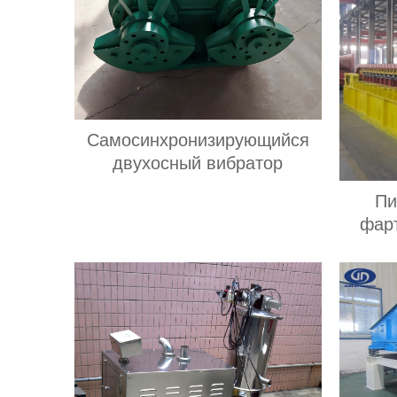
Самосинхронизирующийся
двухосный вибратор
Пи
фар
Ки
о
взвеш