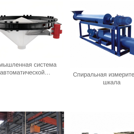
мышленная система
автоматической
Спиральная измерит
рационной подачи и
шкала
азгрузки сыпучих
иалов из нержавеющей
 Бункер с активацией
порошка и гранул