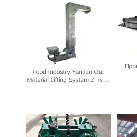
Про
Food Industry Yantian Oat
Material Lifting System Z Type
виб
Covered Bucket Type Elevator
р
Z Type Bucket Type Conveyor
матер
стали