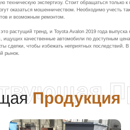
ую техническую экспертизу. Стоит обращаться только к
гут оказаться мошенничеством. Необходимо учесть та
тов и возможным ремонтом.
то растущий тренд, и Toyota Avalon 2019 года выпуска 
й, ищущих качественные автомобили по доступным цена
кты сделки, чтобы избежать неприятных последствий. 
й рынок.
ствующая П
ющая
Продукция