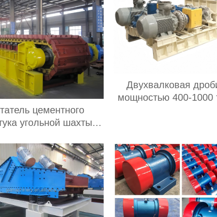
Двухвалковая дроб
мощностью 400-1000 
час является постав
татель цементного
зубчатой роликовой д
тука угольной шахты
в Китае
тая / Сверхмощное
борудование для
ивания пластинчатого
фартука