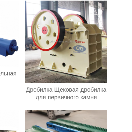
ельная
Дробилка Щековая дробилка
для первичного камня
используется для добычи
твердых пород