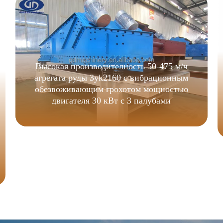
Высокая производителность 50-475 м/ч
агрегата руды 3yk2160 с вибрационным
обезвоживающим грохотом мощностью
двигателя 30 кВт с 3 палубами