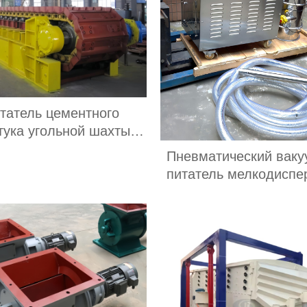
татель цементного
тука угольной шахты
тая / Сверхмощное
Пневматический вак
борудование для
питатель мелкодиспе
ивания пластинчатого
порошка/вакуумный пи
фартука
гранул/вакуумный ко