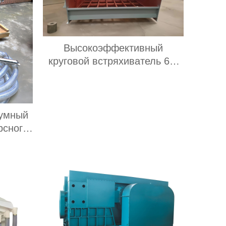
Высокоэффективный
круговой встряхиватель 60-
800 т/ч (подача ≤ 150 мм)
для классификации
материалов в
горнодобывающих карьерах
уумный
рсного
татель
нвейер