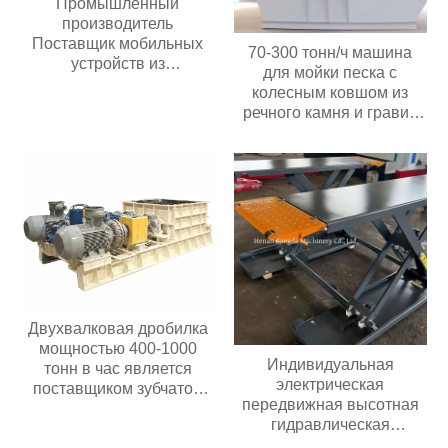
Промышленный
производитель
Поставщик мобильных
70-300 тонн/ч машина
устройств из
для мойки песка с
нержавеющей стали,
колесным ковшом из
Электрический
речного камня и гравия
полиуретановый
мощностью 30 кВт с
антистатический
высокой
регулятор скорости,
производительностью
Новый игрушечный
Цена в Индонезии
пластиковый конвейер
Двухвалковая дробилка
мощностью 400-1000
Индивидуальная
тонн в час является
электрическая
поставщиком зубчатой
передвижная высотная
роликовой дробилки в
гидравлическая
Китае
ножничная подъемная