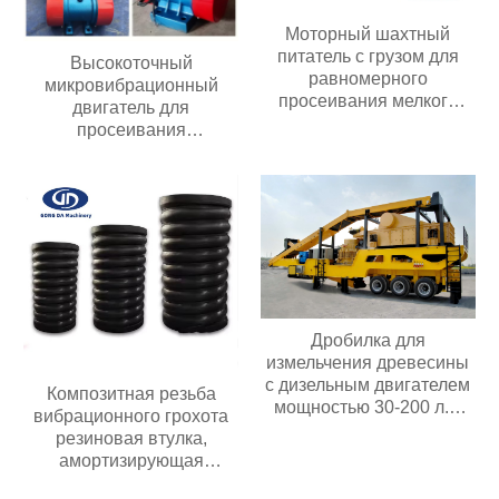
Моторный шахтный
питатель с грузом для
Высокоточный
равномерного
микровибрационный
просеивания мелкого
двигатель для
материала и подачи в
просеивания
вибрационное
загрязнений
оборудование
Дробилка для
измельчения древесины
с дизельным двигателем
Композитная резьба
мощностью 30-200 л.с.
вибрационного грохота
Мобильная дробилка для
резиновая втулка,
измельчения древесины
амортизирующая
композитную пружину