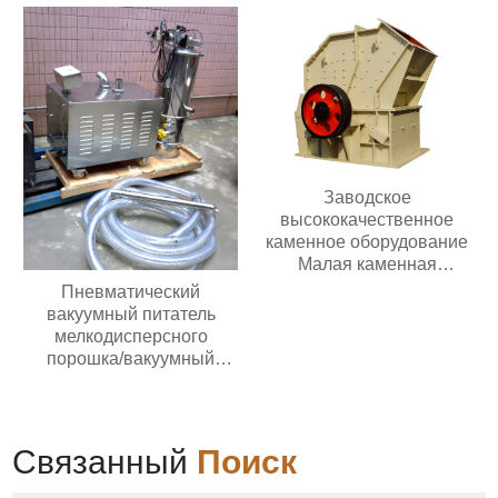
Заводское
высококачественное
каменное оборудование
Малая каменная
дробилка для золотой
Пневматический
руды известняка
вакуумный питатель
Дизельная молотковая
мелкодисперсного
дробилка
порошка/вакуумный
питатель гранул/
вакуумный конвейер
Связанный
Поиск