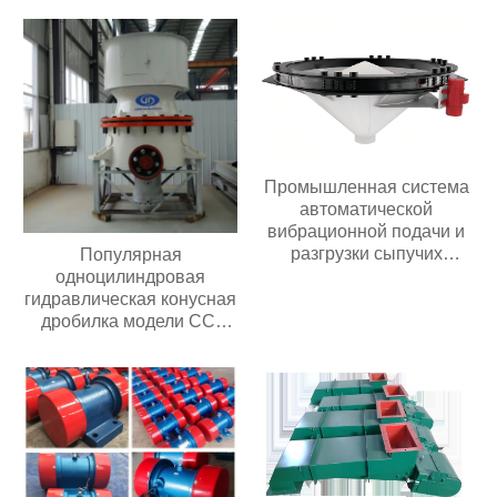
платформа весом 500 кг
высотой 6-20 м
Промышленная система
автоматической
вибрационной подачи и
разгрузки сыпучих
Популярная
материалов из
одноцилиндровая
нержавеющей стали
гидравлическая конусная
Бункер с активацией
дробилка модели CC,
порошка и гранул
простая в обслуживании,
подходит для всех видов
дробилок для
переработки руды