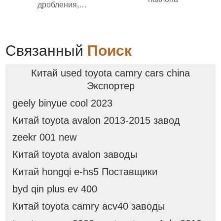
дробления,
передвижного типа,
подходит для добычи
полезных ископаемых
производительностью 20-
Связанный
Поиск
300 т/ч
Китай used toyota camry cars china
Экспортер
geely binyue cool 2023
Китай toyota avalon 2013-2015 завод
zeekr 001 new
Китай toyota avalon заводы
Китай hongqi e-hs5 Поставщики
byd qin plus ev 400
Китай toyota camry acv40 заводы