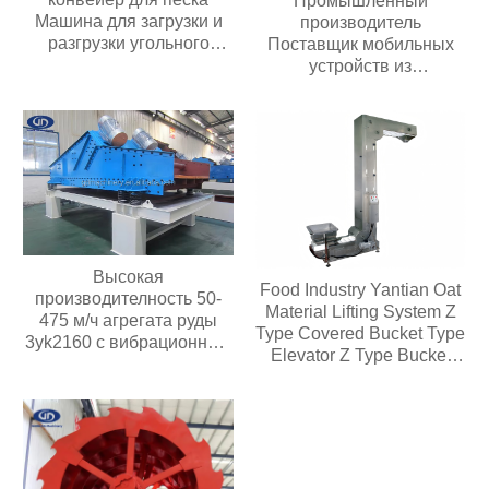
Промышленный
Машина для загрузки и
производитель
разгрузки угольного
Поставщик мобильных
шахтного конвейера
устройств из
Мобильный ленточный
нержавеющей стали,
конвейер Для зерна
Электрический
Цемента пищевых
полиуретановый
продуктов
антистатический
регулятор скорости,
Новый игрушечный
пластиковый конвейер
Высокая
Food Industry Yantian Oat
производителность 50-
Material Lifting System Z
475 м/ч агрегата руды
Type Covered Bucket Type
3yk2160 с вибрационным
Elevator Z Type Bucket
обезвоживающим
Type Conveyor
грохотом мощностью
двигателя 30 кВт с 3
палубами