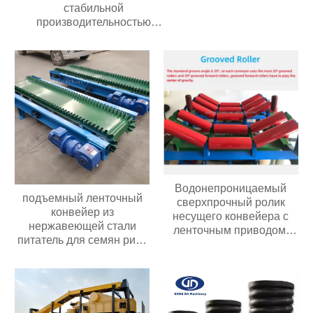
стабильной
производительностью
Долговечные грохоты для
добычи полезных
ископаемыхВысокочастотные
вибрационные грохоты со
стабильной
производительностью
Долговечные грохоты для
добычи полезных
ископаемых
Водонепроницаемый
подъемный ленточный
сверхпрочный ролик
конвейер из
несущего конвейера с
нержавеющей стали
ленточным приводом,
питатель для семян риса
износостойкий
орехов зернового
полиуретановый/
оборудования
резиновый ролик
подъемный конвейер для
фасоли