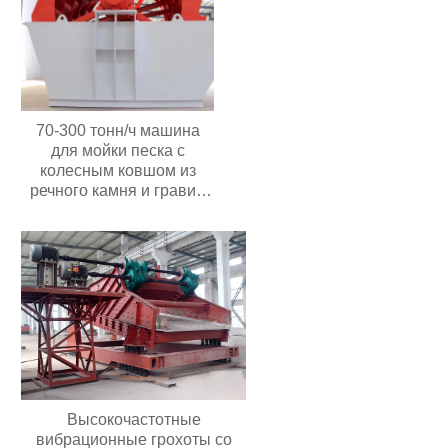
70-300 тонн/ч машина
для мойки песка с
колесным ковшом из
речного камня и гравия
мощностью 30 кВт с
высокой
производительностью
Цена в Индонезии
Высокочастотные
вибрационные грохоты со