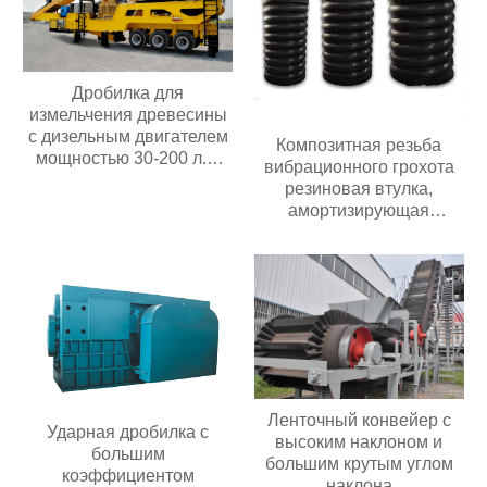
Дробилка для
измельчения древесины
с дизельным двигателем
Композитная резьба
мощностью 30-200 л.с.
вибрационного грохота
Мобильная дробилка для
резиновая втулка,
измельчения древесины
амортизирующая
композитную пружину
Ленточный конвейер с
Ударная дробилка с
высоким наклоном и
большим
большим крутым углом
коэффициентом
наклона