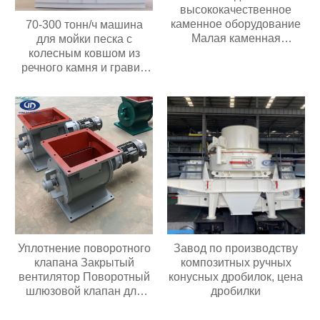
высококачественное
каменное оборудование
70-300 тонн/ч машина
Малая каменная
для мойки песка с
дробилка для золотой
колесным ковшом из
руды известняка
речного камня и гравия
Дизельная молотковая
мощностью 30 кВт с
дробилка
высокой
производительностью
Цена в Индонезии
Уплотнение поворотного
Завод по производству
клапана Закрытый
композитных ручных
вентилятор Поворотный
конусных дробилок, цена
шлюзовой клапан для
дробилки
перекачки порошка или
гранул