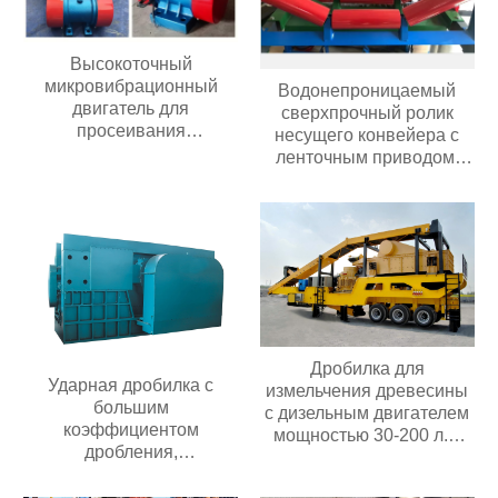
Высокоточный
микровибрационный
Водонепроницаемый
двигатель для
сверхпрочный ролик
просеивания
несущего конвейера с
загрязнений
ленточным приводом,
износостойкий
полиуретановый/
резиновый ролик
Дробилка для
Ударная дробилка с
измельчения древесины
большим
с дизельным двигателем
коэффициентом
мощностью 30-200 л.с.
дробления,
Мобильная дробилка для
передвижного типа,
измельчения древесины
подходит для добычи