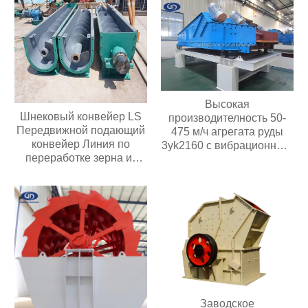
полезных ископаемых
производительностью 20-
300 т/ч
Высокая
Шнековый конвейер LS
производителность 50-
Передвижной подающий
475 м/ч агрегата руды
конвейер Линия по
3yk2160 с вибрационным
переработке зерна из
обезвоживающим
нержавеющей стали
грохотом мощностью
двигателя 30 кВт с 3
палубами
Заводское