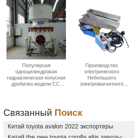
Популярная
Производство
одноцилиндровая
электрического
гидравлическая конусная
Небольшого
дробилка модели CC,
электромагнитного
простая в обслуживании,
автоматического
подходит для всех видов
вибрирующего лоткового
дробилок для
питателя с контроллером
переработки руды
Связанный
Поиск
Китай toyota avalon 2022 экспортеры
Китай the new toyota corolla altis заводы