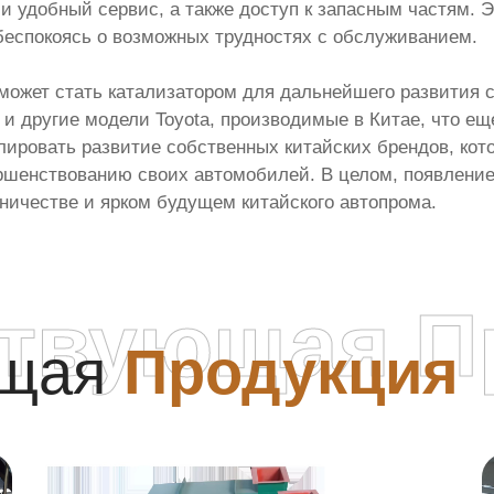
 удобный сервис, а также доступ к запасным частям. Это
беспокоясь о возможных трудностях с обслуживанием.
ае может стать катализатором для дальнейшего развития
и другие модели Toyota, производимые в Китае, что е
ировать развитие собственных китайских брендов, кот
шенствованию своих автомобилей. В целом, появление 
ичестве и ярком будущем китайского автопрома.
ствующая П
ющая
Продукция