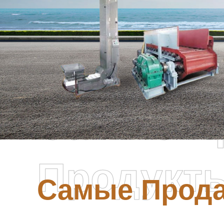
Самые П
Продукт
Самые Прод