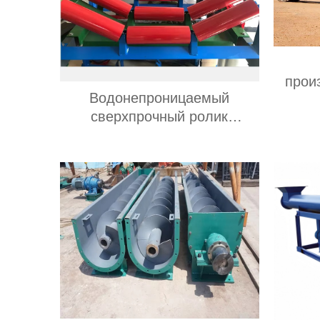
прои
Водонепроницаемый
моб
сверхпрочный ролик
не
несущего конвейера с
ленточным приводом,
износостойкий
антис
полиуретановый/резиновый
скоро
ролик
пл