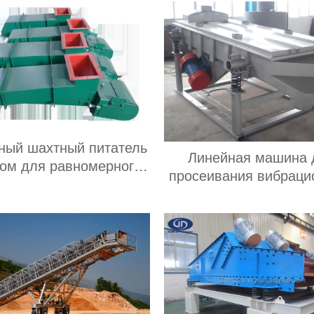
ный шахтный питатель
Линейная машина 
зом для равномерного
просеивания вибраци
осеивания мелкого
грохота для табач
териала и подачи в
отходов
ционное оборудование