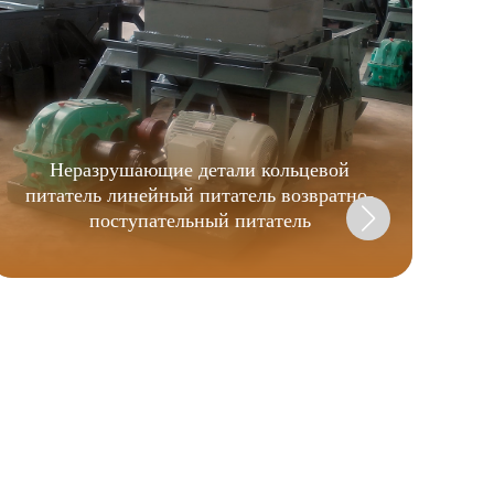
Неразрушающие детали кольцевой
питатель линейный питатель возвратно-
поступательный питатель
П
м