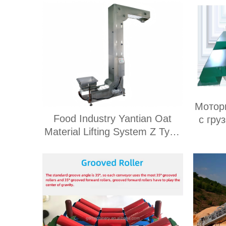
Мотор
Food Industry Yantian Oat
с гру
Material Lifting System Z Type
пр
Covered Bucket Type Elevator
ма
Z Type Bucket Type Conveyor
вибра