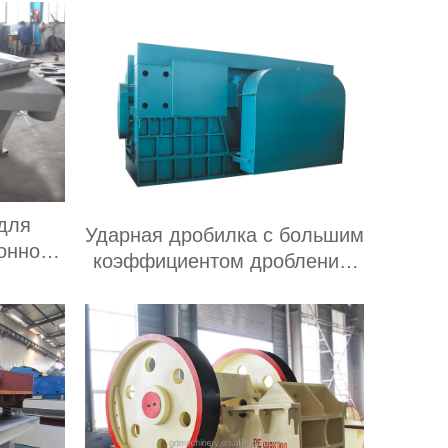
для
Ударная дробилка с большим
онного
коэффициентом дробления,
ных
передвижного типа, подходит
для добычи полезных
ископаемых
производительностью 20-300
т/ч