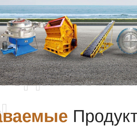
родаваемы
ы
аваемые
Продук