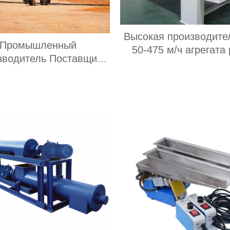
Высокая производите
Промышленный
50-475 м/ч агрегата
зводитель Поставщик
3yk2160 с вибраци
ильных устройств из
обезвоживающим гро
ржавеющей стали,
мощностью двигателя 
Электрический
с 3 палубами
полиуретановый
татический регулятор
сти, Новый игрушечный
астиковый конвейер