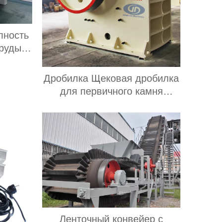
лность
 руды
онным
хотом
Дробилка Щековая дробилка
30 кВт
для первичного камня
используется для добычи
твердых пород
Ленточный конвейер с