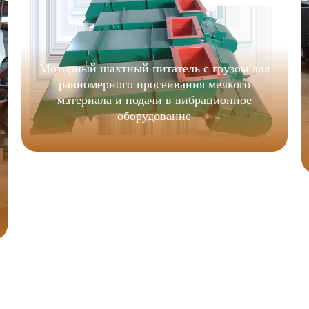
Моторный шахтный питатель с грузом для
равномерного просеивания мелкого
материала и подачи в вибрационное
оборудование