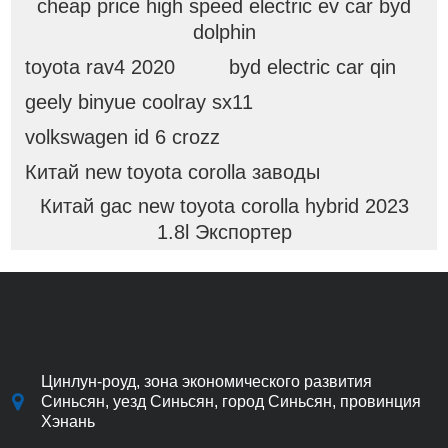
cheap price high speed electric ev car byd
dolphin
toyota rav4 2020
byd electric car qin
geely binyue coolray sx11
volkswagen id 6 crozz
Китай new toyota corolla заводы
Китай gac new toyota corolla hybrid 2023
1.8l Экспортер
Цинлун-роуд, зона экономического развития
Синьсян, уезд Синьсян, город Синьсян, провинция
Хэнань