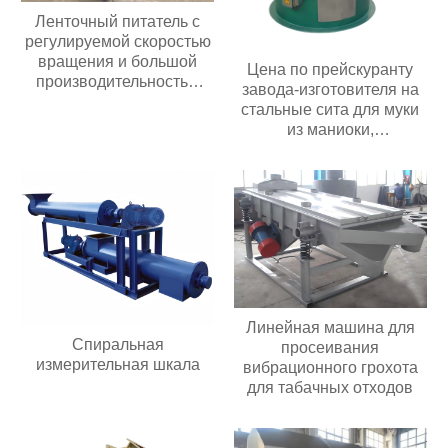
Ленточный питатель с
регулируемой скоростью
вращения и большой
Цена по прейскуранту
производительностью
завода-изготовителя на
подачи; ленточный
стальные сита для муки
питатель для угольных
из маниоки,
мельниц
используемые в пищевой
промышленности и
сельском хозяйстве;
роторное вибрационное
сито
Линейная машина для
Спиральная
просеивания
измерительная шкала
вибрационного грохота
для табачных отходов