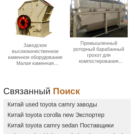
Промышленный
Заводское
роторный барабанный
высококачественное
грохот для
каменное оборудование
компостирования
Малая каменная
барабанный грохот
дробилка для золотой
руды известняка
Дизельная молотковая
дробилка
Связанный
Поиск
Китай used toyota camry заводы
Китай toyota corolla new Экспортер
Китай toyota camry sedan Поставщики