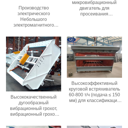
микровибрационный
Производство
двигатель для
электрического
просеивания
Небольшого
загрязнений
электромагнитного
автоматического
вибрирующего лоткового
питателя с контроллером
Высокоэффективный
круговой встряхиватель
60-800 т/ч (подача ≤ 150
Высококачественный
мм) для классификации
дугообразный
материалов в
вибрационный грохот,
горнодобывающих
вибрационный грохот
карьерах
премиум-класса