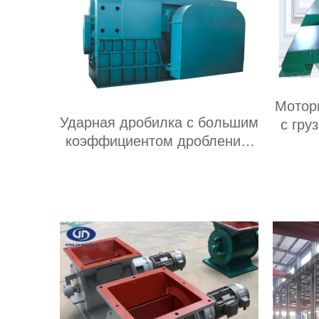
Мотор
Ударная дробилка с большим
с гру
коэффициентом дробления,
пр
передвижного типа, подходит
ма
для добычи полезных
вибра
ископаемых
производительностью 20-300
т/ч