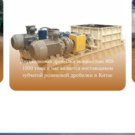
Двухвалковая дробилка мощностью 400-
1000 тонн в час является поставщиком
зубчатой роликовой дробилки в Китае