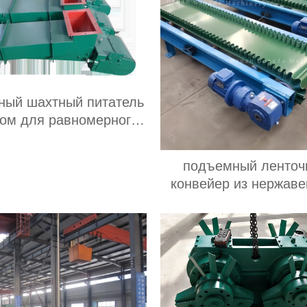
ный шахтный питатель
зом для равномерного
осеивания мелкого
териала и подачи в
подъемный ленточ
ционное оборудование
конвейер из нержав
стали питатель для 
риса орехов зерно
оборудования подъ
конвейер для фас