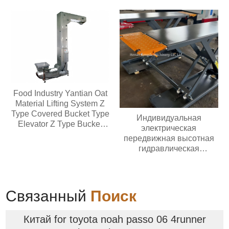
Food Industry Yantian Oat
Material Lifting System Z
Type Covered Bucket Type
Индивидуальная
Elevator Z Type Bucket
электрическая
Type Conveyor
передвижная высотная
гидравлическая
ножничная подъемная
платформа весом 500 кг
высотой 6-20 м
Связанный
Поиск
Китай for toyota noah passo 06 4runner