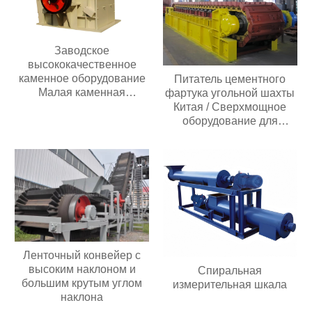
Заводское
высококачественное
каменное оборудование
Питатель цементного
Малая каменная
фартука угольной шахты
дробилка для золотой
Китая / Сверхмощное
руды известняка
оборудование для
Дизельная молотковая
взвешивания
дробилка
пластинчатого фартука
Ленточный конвейер с
высоким наклоном и
Спиральная
большим крутым углом
измерительная шкала
наклона