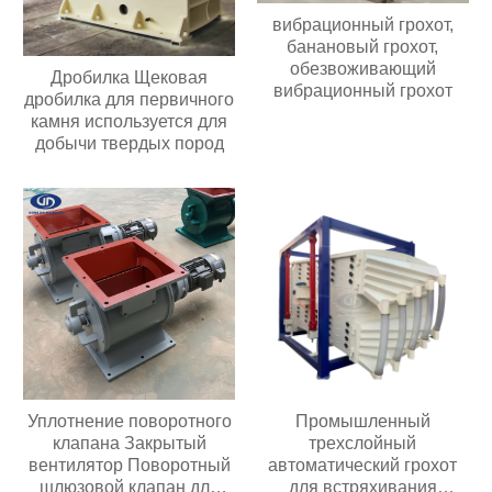
вибрационный грохот,
банановый грохот,
обезвоживающий
Дробилка Щековая
вибрационный грохот
дробилка для первичного
камня используется для
добычи твердых пород
Уплотнение поворотного
Промышленный
клапана Закрытый
трехслойный
вентилятор Поворотный
автоматический грохот
шлюзовой клапан для
для встряхивания