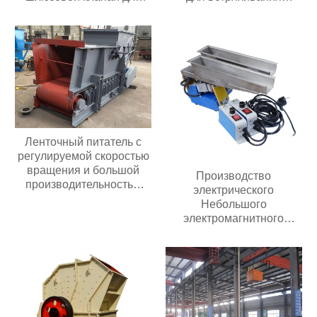
перекачки порошка или
речного песка,
гранул
кварцевый линейный
вибрационный грохот
Ленточный питатель с
регулируемой скоростью
вращения и большой
Производство
производительностью
электрического
подачи; ленточный
Небольшого
питатель для угольных
электромагнитного
мельниц
автоматического
вибрирующего лоткового
питателя с контроллером