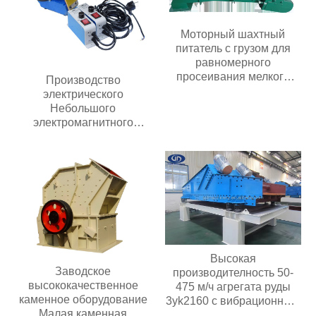
Моторный шахтный
питатель с грузом для
равномерного
просеивания мелкого
Производство
материала и подачи в
электрического
вибрационное
Небольшого
оборудование
электромагнитного
автоматического
вибрирующего лоткового
питателя с контроллером
Высокая
Заводское
производителность 50-
высококачественное
475 м/ч агрегата руды
каменное оборудование
3yk2160 с вибрационным
Малая каменная
обезвоживающим