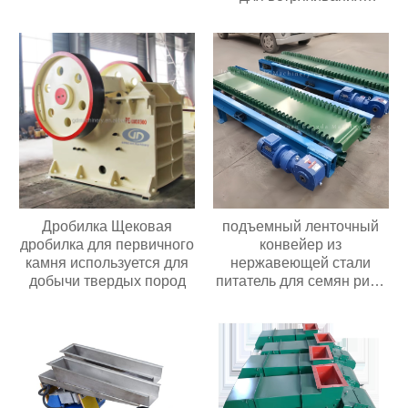
речного песка,
кварцевый линейный
вибрационный грохот
Дробилка Щековая
подъемный ленточный
дробилка для первичного
конвейер из
камня используется для
нержавеющей стали
добычи твердых пород
питатель для семян риса
орехов зернового
оборудования
подъемный конвейер для
фасоли