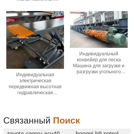
дробилка для золотой
грохотом мощностью
руды известняка
двигателя 30 кВт с 3
Дизельная молотковая
палубами
дробилка
Индивидуальный
конвейер для песка
Машина для загрузки и
разгрузки угольного
Индивидуальная
шахтного конвейера
электрическая
Мобильный ленточный
передвижная высотная
конвейер Для зерна
гидравлическая
Цемента пищевых
ножничная подъемная
продуктов
платформа весом 500 кг
высотой 6-20 м
Связанный
Поиск
toyota camry acv40
hongqi h9 petrol