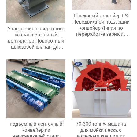
Шнековый конвейер LS
Передвижной подающий
конвейер Линия по
Уплотнение поворотного
переработке зерна из
клапана Закрытый
нержавеющей стали
вентилятор Поворотный
шлюзовой клапан для
перекачки порошка или
гранул
подъемный ленточный
70-300 тонн/ч машина
конвейер из
для мойки песка с
нержавеющей стали
колесным ковшом из