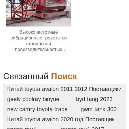
Высокочастотные
вибрационные грохоты со
стабильной
производительностью
Долговечные грохоты для
добычи полезных
ископаемыхВысокочастотные
вибрационные грохоты со
Связанный
Поиск
стабильной
производительностью
Китай toyota avalon 2011 2012 Поставщики
Долговечные грохоты для
добычи полезных
geely coolray binyue
byd tang 2023
ископаемых
new camry toyota trade
gwm tank 300
Китай toyota avalon 2020 год Поставщик