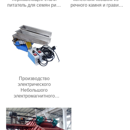
питатель для семян риса
речного камня и гравия
орехов зернового
мощностью 30 кВт с
оборудования
высокой
подъемный конвейер для
производительностью
фасоли
Цена в Индонезии
Производство
электрического
Небольшого
электромагнитного
автоматического
вибрирующего лоткового
питателя с контроллером