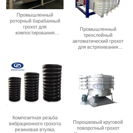
Промышленный
роторный барабанный
грохот для
Промышленный
компостирования
трехслойный
барабанный грохот
автоматический грохот
для встряхивания
речного песка,
кварцевый линейный
вибрационный грохот
Композитная резьба
Порошковый круговой
вибрационного грохота
поворотный грохот
резиновая втулка,