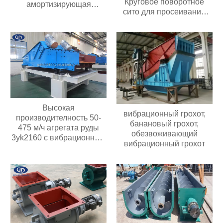
Круговое поворотное
амортизирующая
сито для просеивания
композитную пружину
муки химических гранул
Промышленный круглый
поворотный грохот
Высокая
вибрационный грохот,
производителность 50-
банановый грохот,
475 м/ч агрегата руды
обезвоживающий
3yk2160 с вибрационным
вибрационный грохот
обезвоживающим
грохотом мощностью
двигателя 30 кВт с 3
палубами