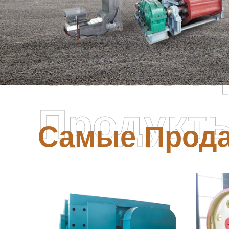
Самые П
Продукт
Самые Прод