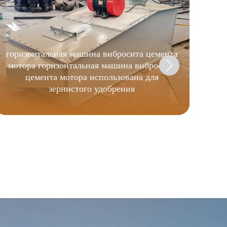
Вы
Дол
горизонтальная машина вибросита цемента
мотора горизонтальная машина вибросита
в
цемента мотора использована для
про
зернистого удобрения