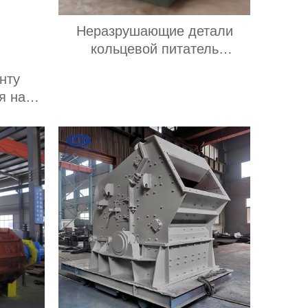
Неразрушающие детали
кольцевой питатель
линейный питатель
нту
возвратно-поступательный
я на
питатель
уки из
мые в
ости и
ве;
е сито