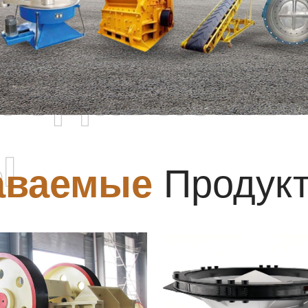
родаваемы
ы
аваемые
Продук