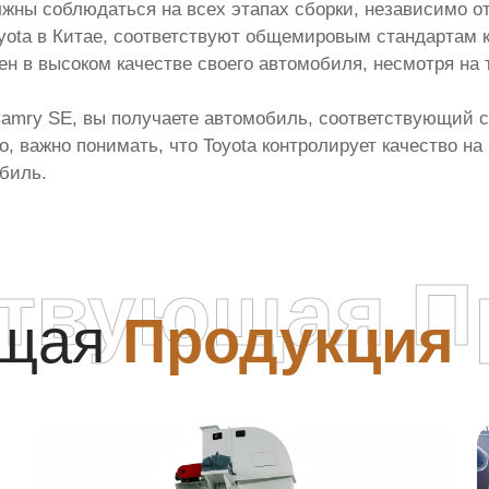
лжны соблюдаться на всех этапах сборки, независимо от
yota в Китае, соответствуют общемировым стандартам к
н в высоком качестве своего автомобиля, несмотря на т
amry SE, вы получаете автомобиль, соответствующий ст
, важно понимать, что Toyota контролирует качество на
биль.
ствующая П
ющая
Продукция