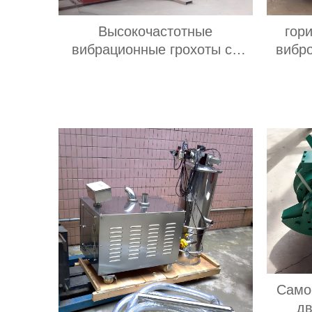
Высокочастотные
гор
вибрационные грохоты со
вибр
стабильной
гор
производительностью
вибр
Долговечные грохоты для
исполь
добычи полезных
ископаемыхВысокочастотные
вибрационные грохоты со
стабильной
производительностью
Долговечные грохоты для
добычи полезных
ископаемых
Само
дв