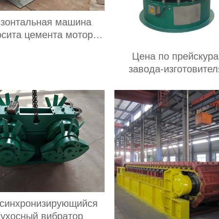
изонтальная машина
осита цемента мотора
изонтальная машина
Цена по прейскура
осита цемента мотора
завода-изготовител
зована для зернистого
стальные сита для м
удобрения
маниоки, используе
пищевой промышленн
сельском хозяйст
роторное вибрационно
синхронизирующийся
ухосный вибратор