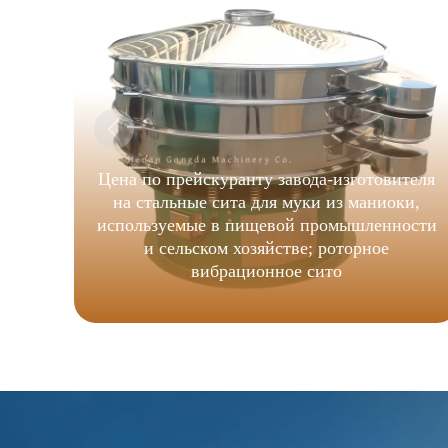
Цена по прейскуранту завода-изготовителя
на стальные сита для муки из маниоки,
используемые в пищевой промышленности
и сельском хозяйстве; роторное
вибрационное сито