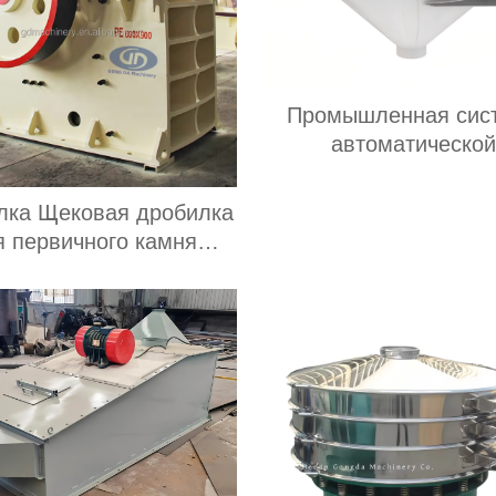
Промышленная сис
автоматической
вибрационной пода
разгрузки сыпуч
лка Щековая дробилка
материалов из нержа
я первичного камня
стали Бункер с акти
льзуется для добычи
порошка и грану
твердых пород