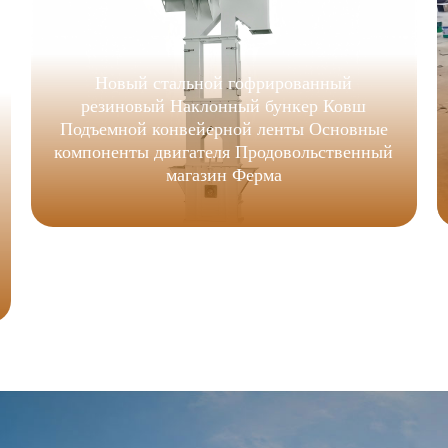
Новый стальной гофрированный
резиновый Наклонный бункер Ковш
Подъемной конвейерной ленты Основные
компоненты двигателя Продовольственный
магазин Ферма