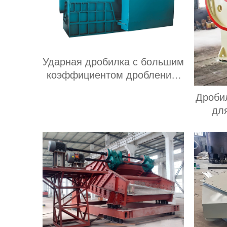
Ударная дробилка с большим
коэффициентом дробления,
передвижного типа, подходит
Дроби
для добычи полезных
дл
ископаемых
испо
производительностью 20-300
т/ч