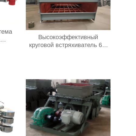
тема
Высокоэффективный
круговой встряхиватель 60-
чи и
800 т/ч (подача ≤ 150 мм)
их
для классификации
веющей
материалов в
вацией
горнодобывающих карьерах
л