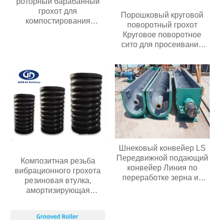
роторный барабанный
грохот для
Порошковый круговой
компостирования
поворотный грохот
барабанный грохот
Круговое поворотное
сито для просеивания
муки химических гранул
Промышленный круглый
поворотный грохот
Шнековый конвейер LS
Передвижной подающий
Композитная резьба
конвейер Линия по
вибрационного грохота
переработке зерна из
резиновая втулка,
нержавеющей стали
амортизирующая
композитную пружину