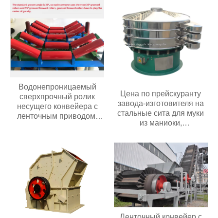
Водонепроницаемый
Цена по прейскуранту
сверхпрочный ролик
завода-изготовителя на
несущего конвейера с
стальные сита для муки
ленточным приводом,
из маниоки,
износостойкий
используемые в пищевой
полиуретановый/
промышленности и
резиновый ролик
сельском хозяйстве;
роторное вибрационное
сито
Ленточный конвейер с