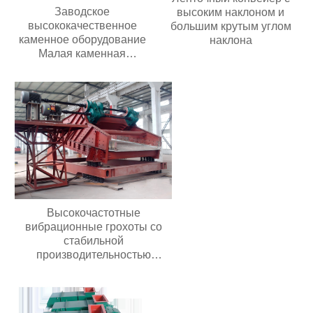
Заводское
высоким наклоном и
высококачественное
большим крутым углом
каменное оборудование
наклона
Малая каменная
дробилка для золотой
руды известняка
Дизельная молотковая
дробилка
Высокочастотные
вибрационные грохоты со
стабильной
производительностью
Долговечные грохоты для
добычи полезных
ископаемыхВысокочастотные
вибрационные грохоты со