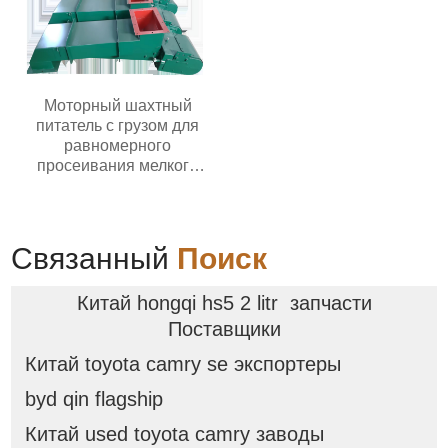
стабильной
производительностью
Долговечные грохоты для
добычи полезных
ископаемых
Моторный шахтный
питатель с грузом для
равномерного
просеивания мелкого
материала и подачи в
вибрационное
оборудование
Связанный
Поиск
Китай hongqi hs5 2 litr запчасти
Поставщики
Китай toyota camry se экспортеры
byd qin flagship
Китай used toyota camry заводы