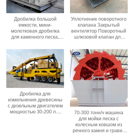
Дробилка большой
Уплотнение поворотного
емкости, мини-
клапана Закрытый
молотковая дробилка
вентилятор Поворотный
для каменного песка,
шлюзовой клапан для
угольная дробилка
перекачки порошка или
гранул
Дробилка для
измельчения древесины
с дизельным двигателем
мощностью 30-200 л.с.
70-300 тонн/ч машина
Мобильная дробилка для
для мойки песка с
измельчения древесины
колесным ковшом из
речного камня и гравия