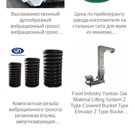
Высококачественный
Цена по прейскуранту
дугообразный
завода-изготовителя на
вибрационный грохот,
стальные сита для муки
вибрационный грохот
из маниоки,
премиум-класса
используемые в пищевой
промышленности и
сельском хозяйстве;
роторное вибрационное
сито
Food Industry Yantian Oat
Material Lifting System Z
Композитная резьба
Type Covered Bucket Type
вибрационного грохота
Elevator Z Type Bucket
резиновая втулка,
Type Conveyor
амортизирующая
композитную пружину