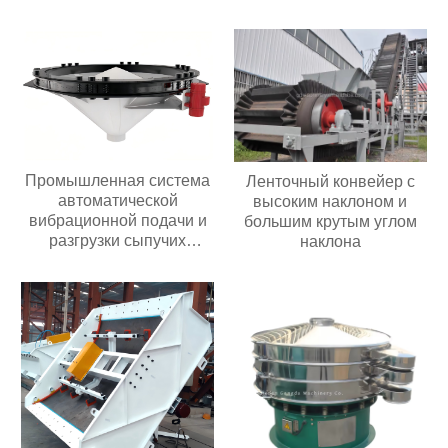
мощностью 30 кВт с
высокой
производительностью
Цена в Индонезии
Промышленная система
Ленточный конвейер с
автоматической
высоким наклоном и
вибрационной подачи и
большим крутым углом
разгрузки сыпучих
наклона
материалов из
нержавеющей стали
Бункер с активацией
порошка и гранул