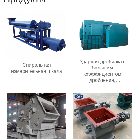
Ударная дробилка с
Спиральная
большим
измерительная шкала
коэффициентом
дробления,
передвижного типа,
подходит для добычи
полезных ископаемых
производительностью 20-
300 т/ч