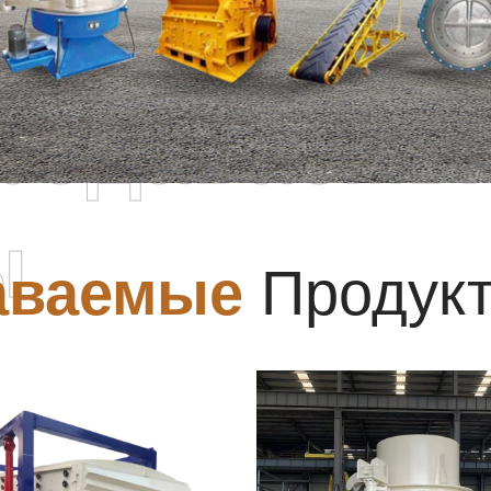
родаваемы
ы
аваемые
Продук