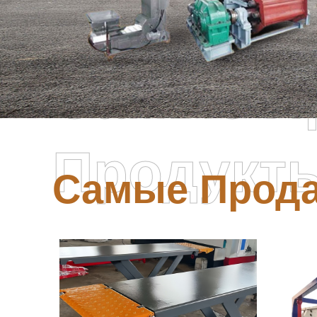
Самые П
Продукт
Самые Прод