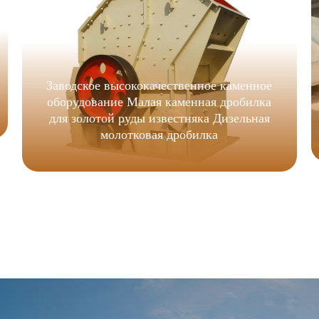
Заводское высококачественное каменное
оборудование Малая каменная дробилка
для золотой руды известняка Дизельная
молотковая дробилка