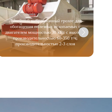
Линейный вибрационный грохот для
обогащения полезных ископаемых с
двигателем мощностью 30 кВт с высокой
производительностью 60-350 т/ч,
производительностью 2-3 слоя
гид
CC,
все