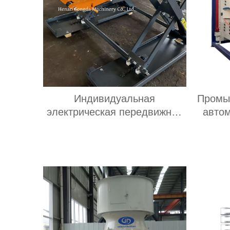
Индивидуальная
Промы
электрическая передвижная
автом
высотная гидравлическая
встрях
ножничная подъемная
кв
платформа весом 500 кг
ви
высотой 6-20 м