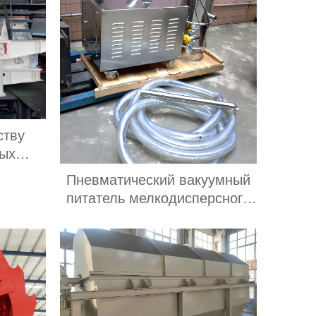
ству
ных
 цена
Пневматический вакуумный
питатель мелкодисперсного
порошка/вакуумный питатель
гранул/вакуумный конвейер