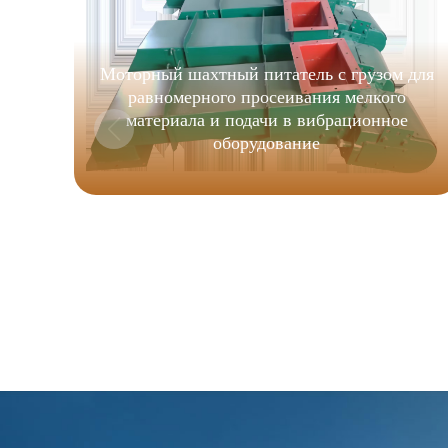
Моторный шахтный питатель с грузом для
равномерного просеивания мелкого
материала и подачи в вибрационное
оборудование