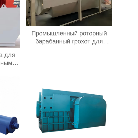
Промышленный роторный
барабанный грохот для
компостирования
а для
барабанный грохот
сным
амня и
 кВт с
Цена в