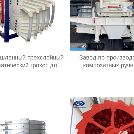
шленный трехслойный
Завод по производ
атический грохот для
композитных руч
ивания речного песка,
конусных дробилок,
арцевый линейный
дробилки
брационный грохот