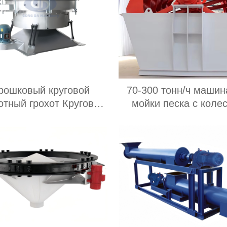
рошковый круговой
70-300 тонн/ч машин
отный грохот Круговое
мойки песка с коле
воротное сито для
ковшом из речного к
просеивания муки
гравия мощностью 30
имических гранул
высокой
мышленный круглый
производительностью 
оворотный грохот
Индонезии