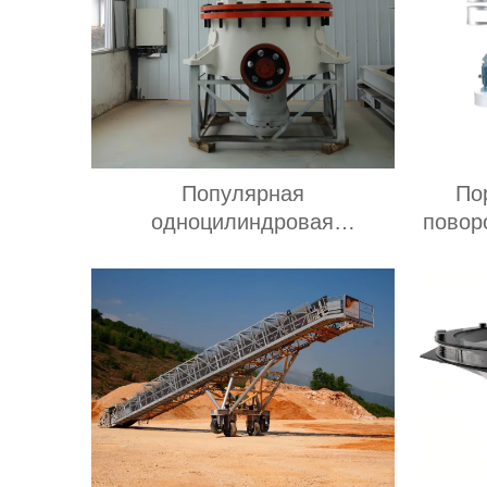
Популярная
По
одноцилиндровая
повор
гидравлическая конусная
по
дробилка модели CC,
простая в обслуживании,
х
подходит для всех видов
Про
дробилок для переработки
п
руды