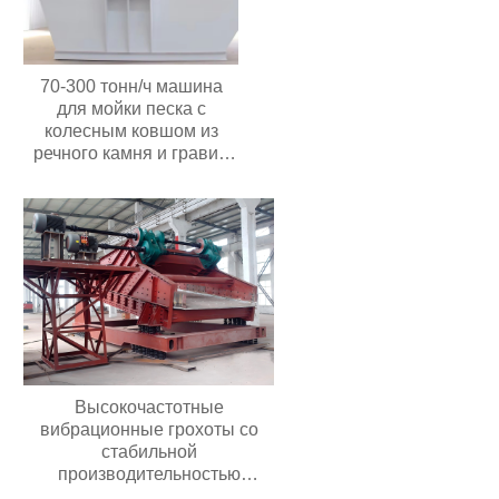
70-300 тонн/ч машина
для мойки песка с
колесным ковшом из
речного камня и гравия
мощностью 30 кВт с
высокой
производительностью
Цена в Индонезии
Высокочастотные
вибрационные грохоты со
стабильной
производительностью
Долговечные грохоты для