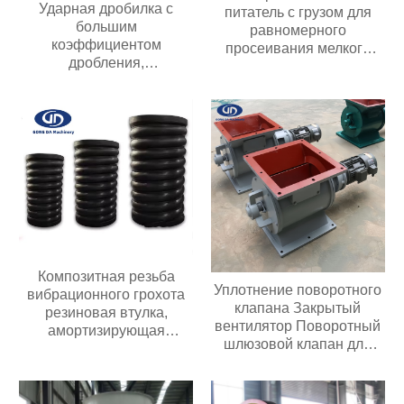
Ударная дробилка с
питатель с грузом для
большим
равномерного
коэффициентом
просеивания мелкого
дробления,
материала и подачи в
передвижного типа,
вибрационное
подходит для добычи
оборудование
полезных ископаемых
производительностью 20-
300 т/ч
Композитная резьба
Уплотнение поворотного
вибрационного грохота
клапана Закрытый
резиновая втулка,
вентилятор Поворотный
амортизирующая
шлюзовой клапан для
композитную пружину
перекачки порошка или
гранул