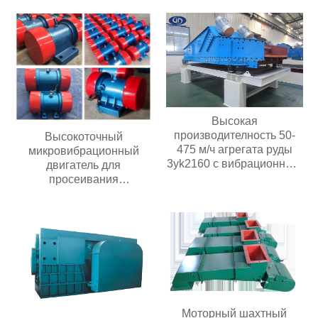
добычи полезных
ископаемыхВысокочастотные
вибрационные грохоты со
стабильной
производительностью
Долговечные грохоты для
добычи полезных
ископаемых
Высокая
производителность 50-
Высокоточный
475 м/ч агрегата руды
микровибрационный
3yk2160 с вибрационным
двигатель для
обезвоживающим
просеивания
грохотом мощностью
загрязнений
двигателя 30 кВт с 3
палубами
Моторный шахтный