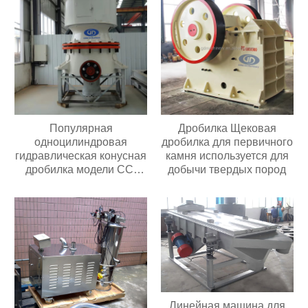
Популярная
Дробилка Щековая
одноцилиндровая
дробилка для первичного
гидравлическая конусная
камня используется для
дробилка модели CC,
добычи твердых пород
простая в обслуживании,
подходит для всех видов
дробилок для
переработки руды
Линейная машина для