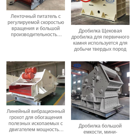
Ленточный питатель с
регулируемой скоростью
вращения и большой
Дробилка Щековая
производительностью
дробилка для первичного
подачи; ленточный
камня используется для
питатель для угольных
добычи твердых пород
мельниц
Линейный вибрационный
грохот для обогащения
полезных ископаемых с
Дробилка большой
двигателем мощностью
емкости, мини-
30 кВт с высокой