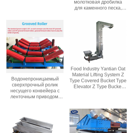
молотковая дробилка
производительностью 60-
для каменного песка,
350 т/ч,
угольная дробилка
производительностью 2-3
слоя
Food Industry Yantian Oat
Material Lifting System Z
Водонепроницаемый
Type Covered Bucket Type
сверхпрочный ролик
Elevator Z Type Bucket
несущего конвейера с
Type Conveyor
ленточным приводом,
износостойкий
полиуретановый/
резиновый ролик