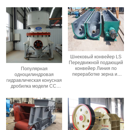
мощностью 30 кВт с
перекачки порошка или
высокой
гранул
производительностью
Цена в Индонезии
Шнековый конвейер LS
Передвижной подающий
конвейер Линия по
Популярная
переработке зерна из
одноцилиндровая
нержавеющей стали
гидравлическая конусная
дробилка модели CC,
простая в обслуживании,
подходит для всех видов
дробилок для
переработки руды