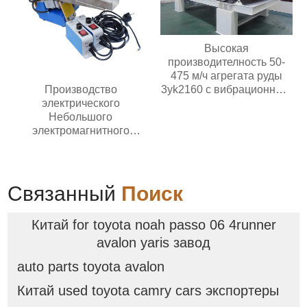
Высокая
производителность 50-
475 м/ч агрегата руды
Производство
3yk2160 с вибрационным
электрического
обезвоживающим
Небольшого
грохотом мощностью
электромагнитного
двигателя 30 кВт с 3
автоматического
палубами
вибрирующего лоткового
питателя с контроллером
Связанный
Поиск
Китай for toyota noah passo 06 4runner
avalon yaris завод
auto parts toyota avalon
Китай used toyota camry cars экспортеры