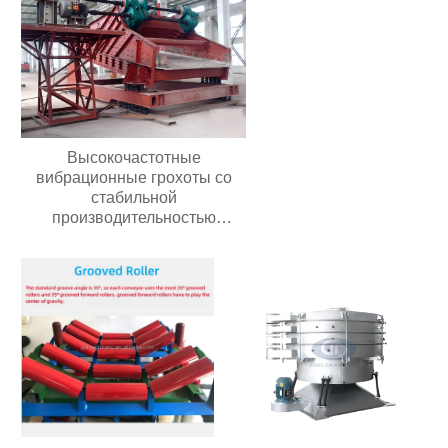
Высокочастотные
вибрационные грохоты со
стабильной
производительностью
Долговечные грохоты для
добычи полезных
ископаемыхВысокочастотные
вибрационные грохоты со
стабильной
производительностью
Долговечные грохоты для
добычи полезных
ископаемых