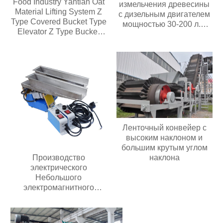
Food Industry Yantian Oat
измельчения древесины
Material Lifting System Z
с дизельным двигателем
Type Covered Bucket Type
мощностью 30-200 л.с.
Elevator Z Type Bucket
Мобильная дробилка для
Type Conveyor
измельчения древесины
Ленточный конвейер с
высоким наклоном и
большим крутым углом
Производство
наклона
электрического
Небольшого
электромагнитного
автоматического
вибрирующего лоткового
питателя с контроллером