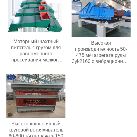
Моторный шахтный
Высокая
питатель с грузом для
производителность 50-
равномерного
475 м/ч агрегата руды
просеивания мелкого
3yk2160 с вибрационным
материала и подачи в
обезвоживающим
вибрационное
грохотом мощностью
оборудование
двигателя 30 кВт с 3
палубами
Высокоэффективный
круговой встряхиватель
60-800 т/ч (подача ≤ 150