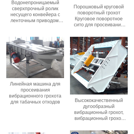
Водонепроницаемый
Порошковый круговой
сверхпрочный ролик
поворотный грохот
несущего конвейера с
Круговое поворотное
ленточным приводом,
сито для просеивания
износостойкий
муки химических гранул
полиуретановый/
Промышленный круглый
резиновый ролик
поворотный грохот
Линейная машина для
просеивания
вибрационного грохота
Высококачественный
для табачных отходов
дугообразный
вибрационный грохот,
вибрационный грохот
премиум-класса