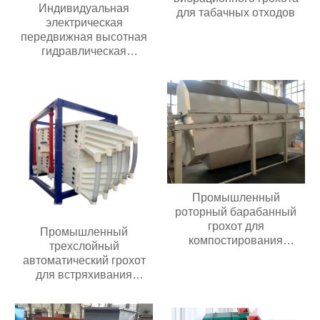
Индивидуальная
для табачных отходов
электрическая
передвижная высотная
гидравлическая
ножничная подъемная
платформа весом 500 кг
высотой 6-20 м
Промышленный
роторный барабанный
грохот для
Промышленный
компостирования
трехслойный
барабанный грохот
автоматический грохот
для встряхивания
речного песка,
кварцевый линейный
вибрационный грохот