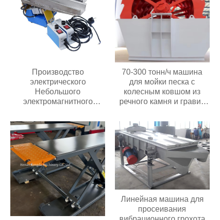
Производство
70-300 тонн/ч машина
электрического
для мойки песка с
Небольшого
колесным ковшом из
электромагнитного
речного камня и гравия
автоматического
мощностью 30 кВт с
вибрирующего лоткового
высокой
питателя с контроллером
производительностью
Цена в Индонезии
Линейная машина для
просеивания
вибрационного грохота