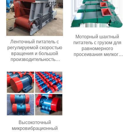
Моторный шахтный
Ленточный питатель с
питатель с грузом для
регулируемой скоростью
равномерного
вращения и большой
просеивания мелкого
производительностью
материала и подачи в
подачи; ленточный
вибрационное
питатель для угольных
оборудование
мельниц
Высокоточный
микровибрационный