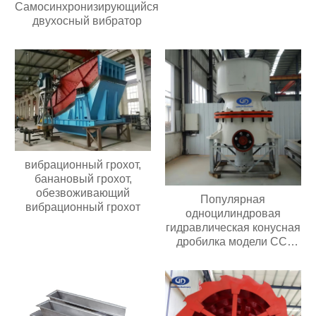
Самосинхронизирующийся
двухосный вибратор
вибрационный грохот,
банановый грохот,
обезвоживающий
Популярная
вибрационный грохот
одноцилиндровая
гидравлическая конусная
дробилка модели CC,
простая в обслуживании,
подходит для всех видов
дробилок для
переработки руды