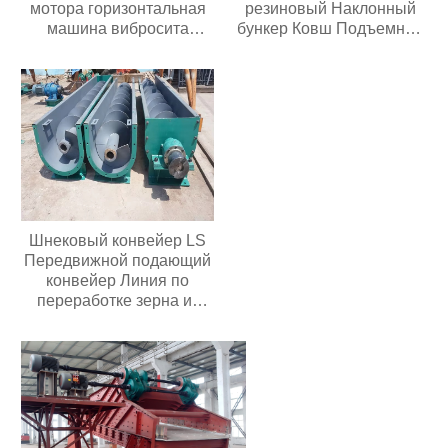
мотора горизонтальная
резиновый Наклонный
машина вибросита
бункер Ковш Подъемной
цемента мотора
конвейерной ленты
использована для
Основные компоненты
зернистого удобрения
двигателя
Продовольственный
магазин Ферма
Шнековый конвейер LS
Передвижной подающий
конвейер Линия по
переработке зерна из
нержавеющей стали