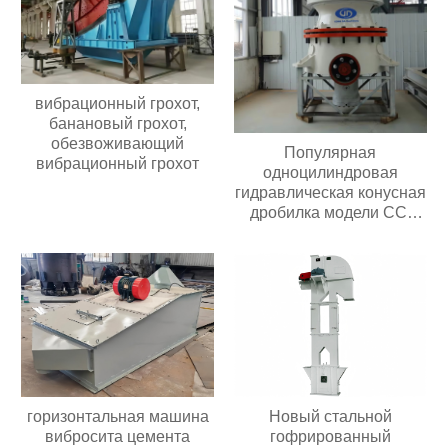
вибрационный грохот,
банановый грохот,
обезвоживающий
Популярная
вибрационный грохот
одноцилиндровая
гидравлическая конусная
дробилка модели CC,
простая в обслуживании,
подходит для всех видов
дробилок для
переработки руды
горизонтальная машина
Новый стальной
вибросита цемента
гофрированный