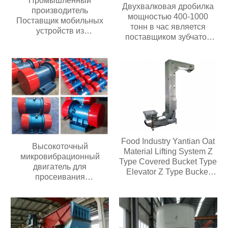
Промышленный
Двухвалковая дробилка
производитель
мощностью 400-1000
Поставщик мобильных
тонн в час является
устройств из
поставщиком зубчатой
нержавеющей стали,
роликовой дробилки в
Электрический
Китае
полиуретановый
антистатический
регулятор скорости,
Новый игрушечный
пластиковый конвейер
Food Industry Yantian Oat
Высокоточный
Material Lifting System Z
микровибрационный
Type Covered Bucket Type
двигатель для
Elevator Z Type Bucket
просеивания
Type Conveyor
загрязнений