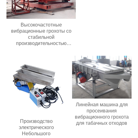
Высокочастотные
вибрационные грохоты со
стабильной
производительностью
Долговечные грохоты для
добычи полезных
ископаемыхВысокочастотные
вибрационные грохоты со
стабильной
производительностью
Долговечные грохоты для
добычи полезных
ископаемых
Линейная машина для
просеивания
вибрационного грохота
Производство
для табачных отходов
электрического
Небольшого