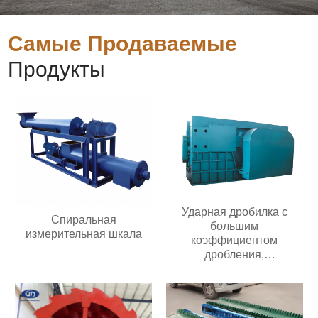
Самые Продаваемые
Продукты
Ударная дробилка с
Спиральная
большим
измерительная шкала
коэффициентом
дробления,
передвижного типа,
подходит для добычи
полезных ископаемых
производительностью 20-