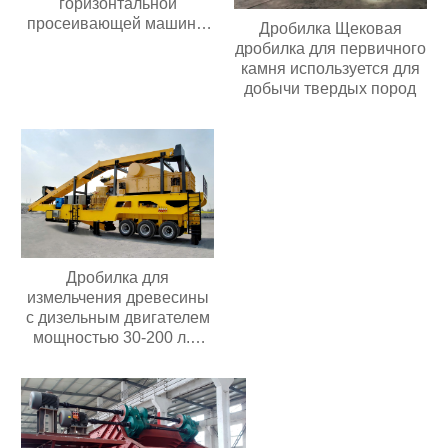
горизонтальной
просеивающей машины
Дробилка Щековая
из нержавеющей стали
дробилка для первичного
центробежный
камня используется для
вибрационный грохот
добычи твердых пород
для сердечника
двигателя с мелким
порошком
Дробилка для
измельчения древесины
с дизельным двигателем
мощностью 30-200 л.с.
Мобильная дробилка для
измельчения древесины