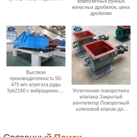
композитных ручных
конвейерной ленты
конусных дробилок, цена
Основные компоненты
дробилки
двигателя
Продовольственный
магазин Ферма
Высокая
производителность 50-
475 м/ч агрегата руды
Уплотнение поворотного
3yk2160 с вибрационным
клапана Закрытый
обезвоживающим
вентилятор Поворотный
грохотом мощностью
шлюзовой клапан для
двигателя 30 кВт с 3
перекачки порошка или
палубами
гранул