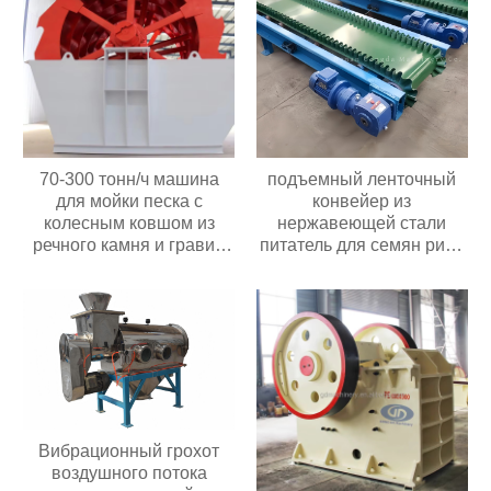
300 т/ч
70-300 тонн/ч машина
подъемный ленточный
для мойки песка с
конвейер из
колесным ковшом из
нержавеющей стали
речного камня и гравия
питатель для семян риса
мощностью 30 кВт с
орехов зернового
высокой
оборудования
производительностью
подъемный конвейер для
Цена в Индонезии
фасоли
Вибрационный грохот
воздушного потока