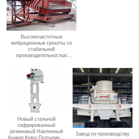
Высокочастотные
вибрационные грохоты со
стабильной
производительностью
Долговечные грохоты для
добычи полезных
ископаемыхВысокочастотные
вибрационные грохоты со
стабильной
производительностью
Долговечные грохоты для
добычи полезных
ископаемых
Новый стальной
гофрированный
резиновый Наклонный
Завод по производству
бункер Ковш Подъемной