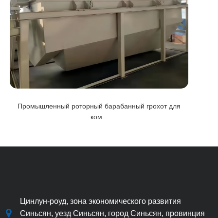
Промышленный роторный барабанный грохот для
виб
ком...
Цинлун-роуд, зона экономического развития
Синьсян, уезд Синьсян, город Синьсян, провинция