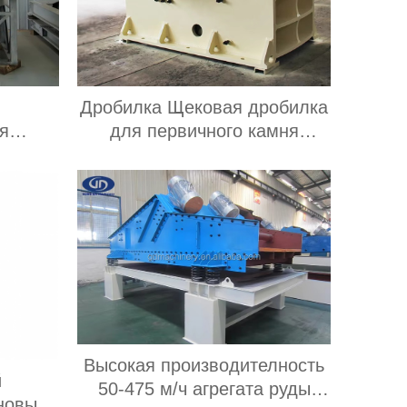
Дробилка Щековая дробилка
я
для первичного камня
усная
используется для добычи
CC,
твердых пород
ании,
видов
ботки
Высокая производителность
й
50-475 м/ч агрегата руды
новый