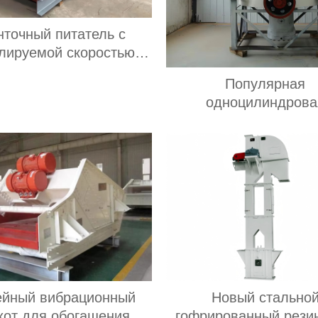
нточный питатель с
улируемой скоростью
ащения и большой
Популярная
оизводительностью
одноцилиндрова
и; ленточный питатель
гидравлическая кон
я угольных мельниц
дробилка модели 
простая в обслужив
подходит для всех 
дробилок для перера
руды
ейный вибрационный
Новый стально
хот для обогащения
гофрированный рези