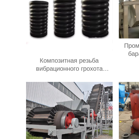
Пром
бар
Композитная резьба
вибрационного грохота
б
резиновая втулка,
амортизирующая
композитную пружину