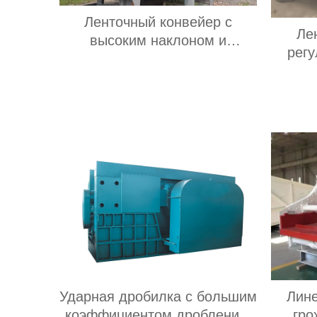
Ленточный конвейер с
Ле
высоким наклоном и
рег
большим крутым углом
вр
наклона
пр
подач
дл
Ударная дробилка с большим
Лин
коэффициентом дробления,
гро