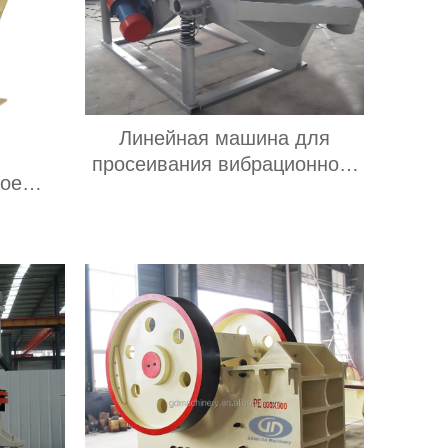
Линейная машина для
просеивания вибрационного
ное
грохота для табачных
ание
отходов
билка
естняка
овая