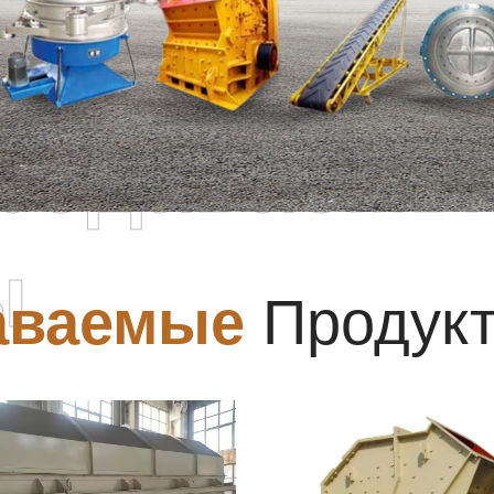
родаваемы
ы
аваемые
Продук