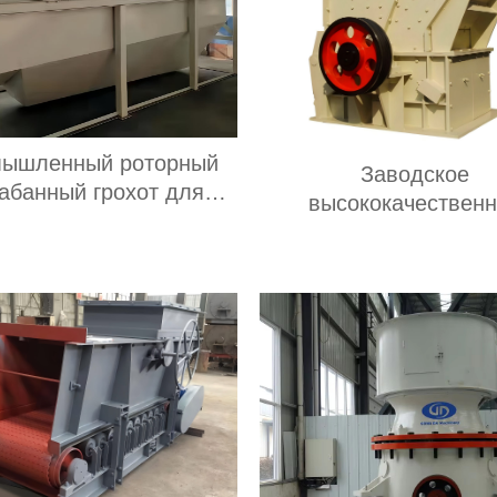
ышленный роторный
Заводское
абанный грохот для
высококачествен
компостирования
каменное оборудов
арабанный грохот
Малая каменная дро
для золотой руды изв
Дизельная молотк
дробилка