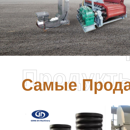
Самые П
Продукт
Самые Прод