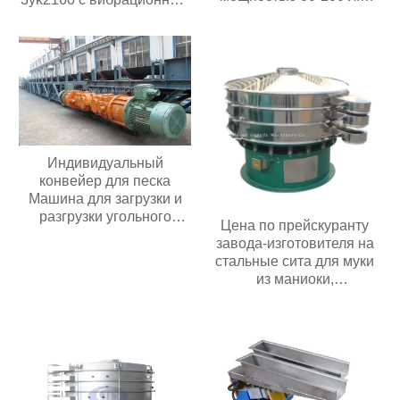
Мобильная дробилка для
обезвоживающим
измельчения древесины
грохотом мощностью
двигателя 30 кВт с 3
палубами
Индивидуальный
конвейер для песка
Машина для загрузки и
разгрузки угольного
Цена по прейскуранту
шахтного конвейера
завода-изготовителя на
Мобильный ленточный
стальные сита для муки
конвейер Для зерна
из маниоки,
Цемента пищевых
используемые в пищевой
продуктов
промышленности и
сельском хозяйстве;
роторное вибрационное
сито