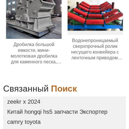
Водонепроницаемый
Дробилка большой
сверхпрочный ролик
емкости, мини-
несущего конвейера с
молотковая дробилка
ленточным приводом,
для каменного песка,
износостойкий
угольная дробилка
полиуретановый/
резиновый ролик
Связанный
Поиск
zeekr x 2024
Китай hongqi hs5 запчасти Экспортер
camry toyota