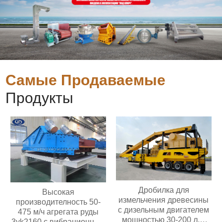
Самые Продаваемые
Продукты
Дробилка для
Высокая
измельчения древесины
производителность 50-
с дизельным двигателем
475 м/ч агрегата руды
мощностью 30-200 л.с.
3yk2160 с вибрационным