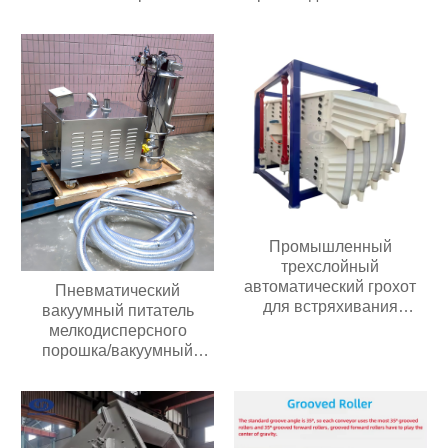
цемента мотора
подачи; ленточный
использована для
питатель для угольных
зернистого удобрения
мельниц
Промышленный
трехслойный
автоматический грохот
Пневматический
для встряхивания
вакуумный питатель
речного песка,
мелкодисперсного
кварцевый линейный
порошка/вакуумный
вибрационный грохот
питатель гранул/
вакуумный конвейер