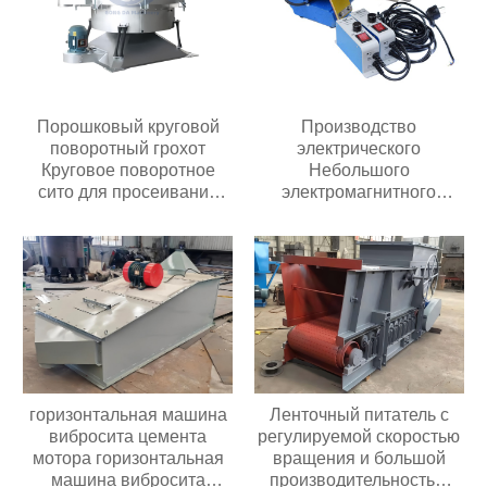
Порошковый круговой
Производство
поворотный грохот
электрического
Круговое поворотное
Небольшого
сито для просеивания
электромагнитного
муки химических гранул
автоматического
Промышленный круглый
вибрирующего лоткового
поворотный грохот
питателя с контроллером
горизонтальная машина
Ленточный питатель с
вибросита цемента
регулируемой скоростью
мотора горизонтальная
вращения и большой
машина вибросита
производительностью