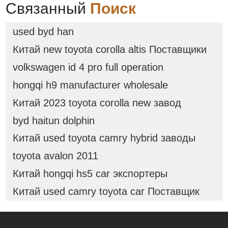
переработки руды
Связанный
Поиск
used byd han
Китай new toyota corolla altis Поставщики
volkswagen id 4 pro full operation
hongqi h9 manufacturer wholesale
Китай 2023 toyota corolla new завод
byd haitun dolphin
Китай used toyota camry hybrid заводы
toyota avalon 2011
Китай hongqi hs5 car экспортеры
Китай used camry toyota car Поставщик