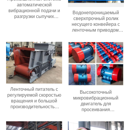
автоматической
вибрационной подачи и
Водонепроницаемый
разгрузки сыпучих
сверхпрочный ролик
материалов из
несущего конвейера с
нержавеющей стали
ленточным приводом,
Бункер с активацией
износостойкий
порошка и гранул
полиуретановый/
резиновый ролик
Ленточный питатель с
Высокоточный
регулируемой скоростью
микровибрационный
вращения и большой
двигатель для
производительностью
просеивания
подачи; ленточный
загрязнений
питатель для угольных
мельниц