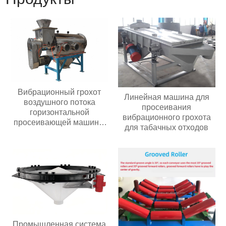
Вибрационный грохот
Линейная машина для
воздушного потока
просеивания
горизонтальной
вибрационного грохота
просеивающей машины
для табачных отходов
из нержавеющей стали
центробежный
вибрационный грохот
для сердечника
двигателя с мелким
порошком
Промышленная система