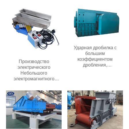
Цемента пищевых
продуктов
Ударная дробилка с
большим
коэффициентом
Производство
дробления,
электрического
передвижного типа,
Небольшого
подходит для добычи
электромагнитного
полезных ископаемых
автоматического
производительностью 20-
вибрирующего лоткового
300 т/ч
питателя с контроллером