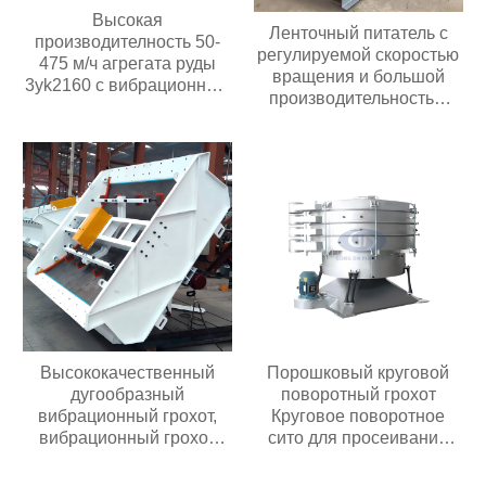
Высокая
Ленточный питатель с
производителность 50-
регулируемой скоростью
475 м/ч агрегата руды
вращения и большой
3yk2160 с вибрационным
производительностью
обезвоживающим
подачи; ленточный
грохотом мощностью
питатель для угольных
двигателя 30 кВт с 3
мельниц
палубами
Высококачественный
Порошковый круговой
дугообразный
поворотный грохот
вибрационный грохот,
Круговое поворотное
вибрационный грохот
сито для просеивания
премиум-класса
муки химических гранул
Промышленный круглый