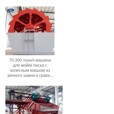
используемые в пищевой
промышленности и
сельском хозяйстве;
роторное вибрационное
сито
70-300 тонн/ч машина
для мойки песка с
колесным ковшом из
речного камня и гравия
мощностью 30 кВт с
высокой
производительностью
Цена в Индонезии