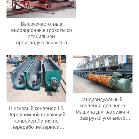
Высокочастотные
вибрационные грохоты со
стабильной
производительностью
Долговечные грохоты для
добычи полезных
ископаемыхВысокочастотные
вибрационные грохоты со
стабильной
производительностью
Долговечные грохоты для
добычи полезных
ископаемых
Индивидуальный
конвейер для песка
Шнековый конвейер LS
Машина для загрузки и
Передвижной подающий
разгрузки угольного
конвейер Линия по
шахтного конвейера
переработке зерна из
Мобильный ленточный
нержавеющей стали
конвейер Для зерна