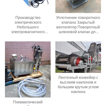
Производство
Уплотнение поворотного
электрического
клапана Закрытый
Небольшого
вентилятор Поворотный
электромагнитного
шлюзовой клапан для
автоматического
перекачки порошка или
вибрирующего лоткового
гранул
питателя с контроллером
Ленточный конвейер с
высоким наклоном и
большим крутым углом
наклона
Пневматический