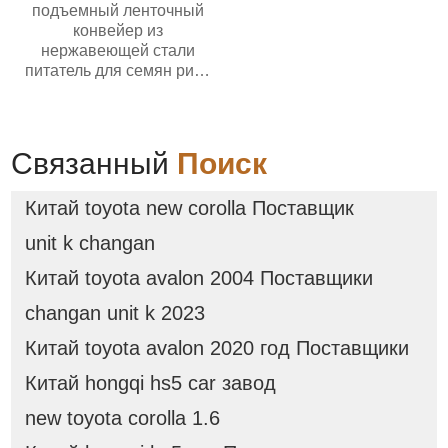
подъемный ленточный
конвейер из
нержавеющей стали
питатель для семян риса
орехов зернового
оборудования
подъемный конвейер для
фасоли
Связанный
Поиск
Китай toyota new corolla Поставщик
unit k changan
Китай toyota avalon 2004 Поставщики
changan unit k 2023
Китай toyota avalon 2020 год Поставщики
Китай hongqi hs5 car завод
new toyota corolla 1.6