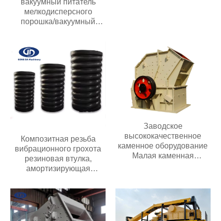
вакуумный питатель
мелкодисперсного
порошка/вакуумный
питатель гранул/
вакуумный конвейер
Заводское
высококачественное
Композитная резьба
каменное оборудование
вибрационного грохота
Малая каменная
резиновая втулка,
дробилка для золотой
амортизирующая
руды известняка
композитную пружину
Дизельная молотковая
дробилка