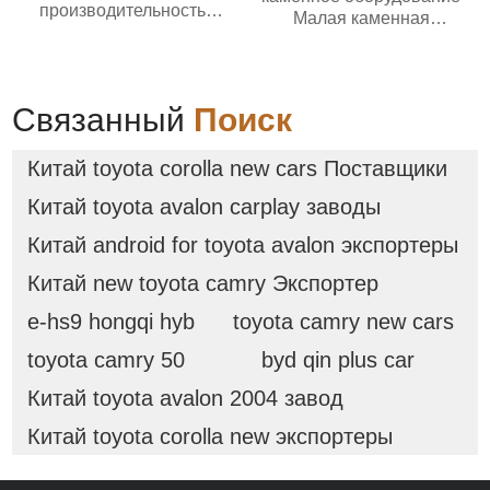
производительностью
Малая каменная
подачи; ленточный
дробилка для золотой
питатель для угольных
руды известняка
мельниц
Дизельная молотковая
дробилка
Связанный
Поиск
Китай toyota corolla new cars Поставщики
Китай toyota avalon carplay заводы
Китай android for toyota avalon экспортеры
Китай new toyota camry Экспортер
e-hs9 hongqi hyb
toyota camry new cars
toyota camry 50
byd qin plus car
Китай toyota avalon 2004 завод
Китай toyota corolla new экспортеры