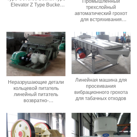
Промышленный
Elevator Z Type Bucket
трехслойный
Type Conveyor
автоматический грохот
для встряхивания
речного песка,
кварцевый линейный
вибрационный грохот
Линейная машина для
Неразрушающие детали
просеивания
кольцевой питатель
вибрационного грохота
линейный питатель
для табачных отходов
возвратно-
поступательный питатель