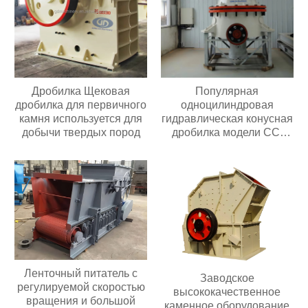
Дробилка Щековая
Популярная
дробилка для первичного
одноцилиндровая
камня используется для
гидравлическая конусная
добычи твердых пород
дробилка модели CC,
простая в обслуживании,
подходит для всех видов
дробилок для
переработки руды
Ленточный питатель с
Заводское
регулируемой скоростью
высококачественное
вращения и большой
каменное оборудование