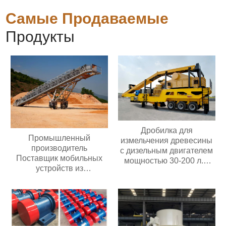
Самые Продаваемые
Продукты
Дробилка для
Промышленный
измельчения древесины
производитель
с дизельным двигателем
Поставщик мобильных
мощностью 30-200 л.с.
устройств из
Мобильная дробилка для
нержавеющей стали,
измельчения древесины
Электрический
полиуретановый
антистатический
регулятор скорости,