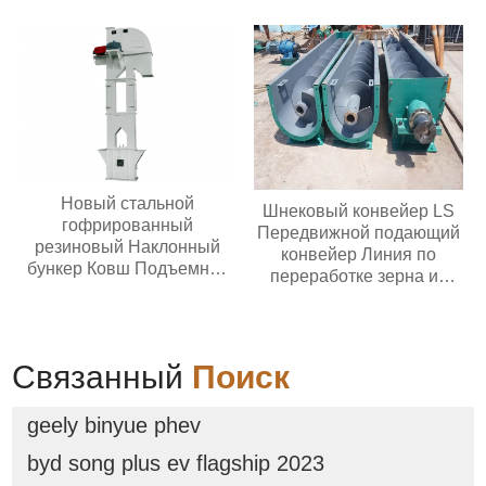
взвешивания
автоматического
пластинчатого фартука
вибрирующего лоткового
питателя с контроллером
Новый стальной
Шнековый конвейер LS
гофрированный
Передвижной подающий
резиновый Наклонный
конвейер Линия по
бункер Ковш Подъемной
переработке зерна из
конвейерной ленты
нержавеющей стали
Основные компоненты
двигателя
Продовольственный
Связанный
Поиск
магазин Ферма
geely binyue phev
byd song plus ev flagship 2023