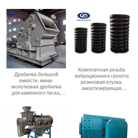
поступательный питатель
подачи; ленточный
питатель для угольных
мельниц
Композитная резьба
Дробилка большой
вибрационного грохота
емкости, мини-
резиновая втулка,
молотковая дробилка
амортизирующая
для каменного песка,
композитную пружину
угольная дробилка