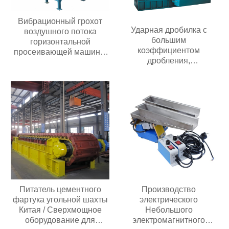
Вибрационный грохот
Ударная дробилка с
воздушного потока
большим
горизонтальной
коэффициентом
просеивающей машины
дробления,
из нержавеющей стали
передвижного типа,
центробежный
подходит для добычи
вибрационный грохот
полезных ископаемых
для сердечника
производительностью 20-
двигателя с мелким
300 т/ч
порошком
Питатель цементного
Производство
фартука угольной шахты
электрического
Китая / Сверхмощное
Небольшого
оборудование для
электромагнитного