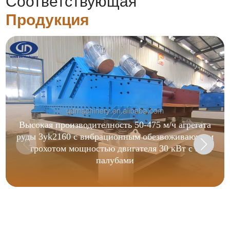
Соответствующая
Продукция
Высокая производителность 50-475 м/ч агрегата
руды 3yk2160 с вибрационным обезвоживающим
грохотом мощностью двигателя 30 кВт с 3
палубами