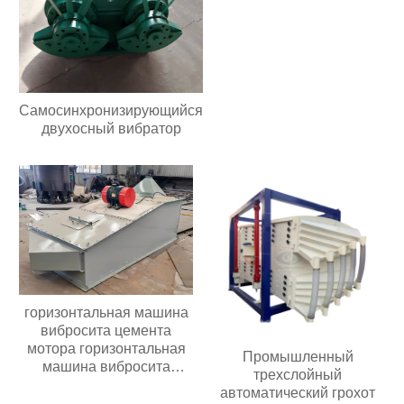
Самосинхронизирующийся
двухосный вибратор
горизонтальная машина
вибросита цемента
мотора горизонтальная
Промышленный
машина вибросита
трехслойный
цемента мотора
автоматический грохот
использована для