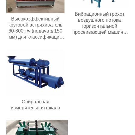
Вибрационный грохот
Высокоэффективный
воздушного потока
круговой встряхиватель
горизонтальной
60-800 т/ч (подача ≤ 150
просеивающей машины
мм) для классификации
из нержавеющей стали
материалов в
центробежный
горнодобывающих
вибрационный грохот
карьерах
для сердечника
двигателя с мелким
порошком
Спиральная
измерительная шкала