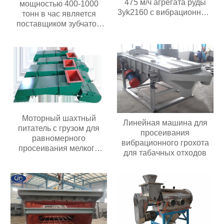
475 м/ч агрегата руды
мощностью 400-1000
3yk2160 с вибрационным
тонн в час является
обезвоживающим
поставщиком зубчатой
грохотом мощностью
роликовой дробилки в
двигателя 30 кВт с 3
Китае
палубами
Моторный шахтный
Линейная машина для
питатель с грузом для
просеивания
равномерного
вибрационного грохота
просеивания мелкого
для табачных отходов
материала и подачи в
вибрационное
оборудование