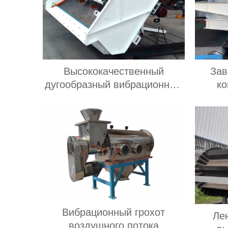
Высококачественный
Зав
дугообразный вибрационный
ко
грохот, вибрационный грохот
кону
премиум-класса
Вибрационный грохот
Ле
воздушного потока