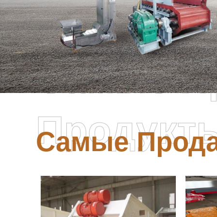
Самые П
Продукт
Самые Прод