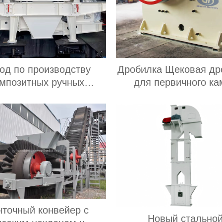
од по производству
Дробилка Щековая др
мпозитных ручных
для первичного ка
сных дробилок, цена
используется для д
дробилки
твердых пород
нточный конвейер с
Новый стально