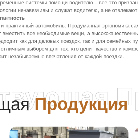
ременные системы помощи водителю – все это призван
нологии ненавязчивы и служат водителю, а не отвлекают
гантность
но и практичный автомобиль. Продуманная эргономика са
т вместить все необходимые вещи, а высококачественн
дходит как для деловых поездок, так и для семейных п
 отличным выбором для тех, кто ценит качество и комфор
арит незабываемые впечатления от каждой поездки.
ствующая П
ющая
Продукция