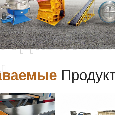
родаваемы
ы
аваемые
Продук