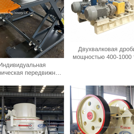
Двухвалковая дроб
мощностью 400-1000 
час является постав
Индивидуальная
зубчатой роликовой д
рическая передвижная
в Китае
тная гидравлическая
жничная подъемная
тформа весом 500 кг
высотой 6-20 м