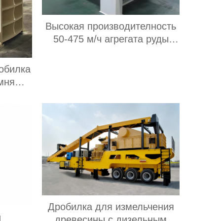
Высокая производителность
50-475 м/ч агрегата руды
3yk2160 с вибрационным
обезвоживающим грохотом
обилка
мощностью двигателя 30 кВт
мня
с 3 палубами
обычи
Дробилка для измельчения
й
древесины с дизельным