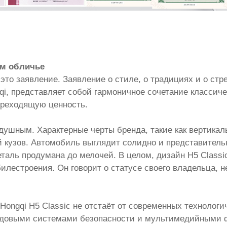
ом обличье
, это заявление. Заявление о стиле, о традициях и о ст
i, представляет собой гармоничное сочетание классиче
епреходящую ценность.
одушным. Характерные черты бренда, такие как вертика
 кузов. Автомобиль выглядит солидно и представитель
еталь продумана до мелочей. В целом, дизайн H5 Classi
естроения. Он говорит о статусе своего владельца, не 
Hongqi H5 Classic не отстаёт от современных технологи
довыми системами безопасности и мультимедийными ф