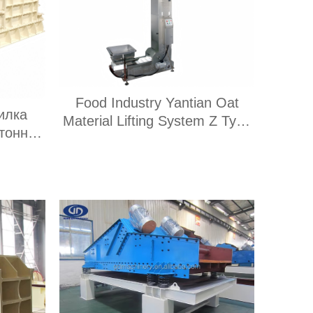
Food Industry Yantian Oat
илка
Material Lifting System Z Type
тонн в
Covered Bucket Type Elevator
щиком
Z Type Bucket Type Conveyor
робилки