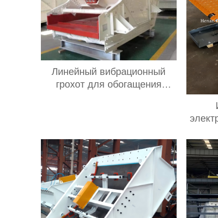
Линейный вибрационный
грохот для обогащения
полезных ископаемых с
двигателем мощностью 30
элект
кВт с высокой
высо
производительностью 60-350
но
т/ч, производительностью 2-3
пла
слоя