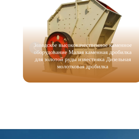
Заводское высококачественное каменное
оборудование Малая каменная дробилка
для золотой руды известняка Дизельная
молотковая дробилка