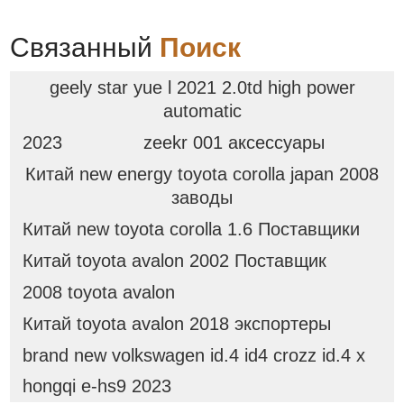
Бункер с активацией
порошка и гранул
Связанный
Поиск
geely star yue l 2021 2.0td high power
automatic
2023
zeekr 001 аксессуары
Китай new energy toyota corolla japan 2008
заводы
Китай new toyota corolla 1.6 Поставщики
Китай toyota avalon 2002 Поставщик
2008 toyota avalon
Китай toyota avalon 2018 экспортеры
brand new volkswagen id.4 id4 crozz id.4 x
hongqi e-hs9 2023