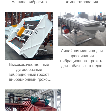
машина вибросита
компостирования
цемента мотора
барабанный грохот
использована для
зернистого удобрения
Линейная машина для
просеивания
вибрационного грохота
Высококачественный
для табачных отходов
дугообразный
вибрационный грохот,
вибрационный грохот
премиум-класса