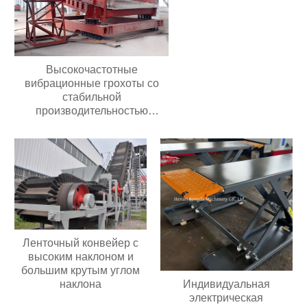
Высокочастотные
вибрационные грохоты со
стабильной
производительностью
Долговечные грохоты для
добычи полезных
ископаемыхВысокочастотные
вибрационные грохоты со
стабильной
производительностью
Долговечные грохоты для
добычи полезных
ископаемых
Ленточный конвейер с
высоким наклоном и
большим крутым углом
Индивидуальная
наклона
электрическая