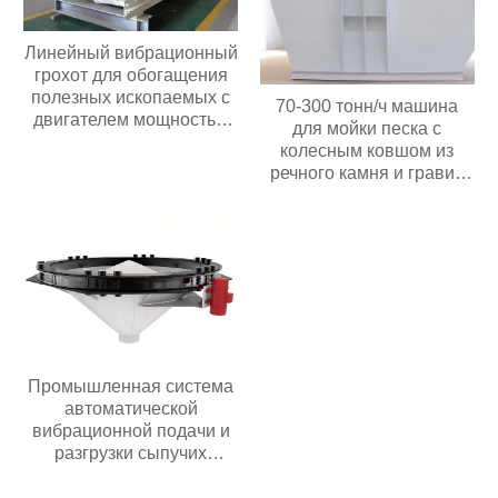
Линейный вибрационный
грохот для обогащения
полезных ископаемых с
70-300 тонн/ч машина
двигателем мощностью
для мойки песка с
30 кВт с высокой
колесным ковшом из
производительностью 60-
речного камня и гравия
350 т/ч,
мощностью 30 кВт с
производительностью 2-3
высокой
слоя
производительностью
Цена в Индонезии
Промышленная система
автоматической
вибрационной подачи и
разгрузки сыпучих
материалов из
нержавеющей стали