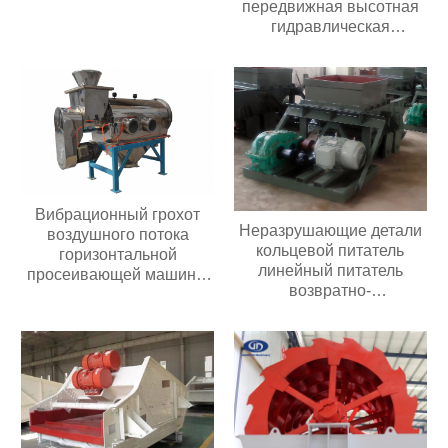
передвижная высотная
гидравлическая
ножничная подъемная
платформа весом 500 кг
высотой 6-20 м
Вибрационный грохот
Неразрушающие детали
воздушного потока
кольцевой питатель
горизонтальной
линейный питатель
просеивающей машины
возвратно-
из нержавеющей стали
поступательный питатель
центробежный
вибрационный грохот
для сердечника
двигателя с мелким
порошком