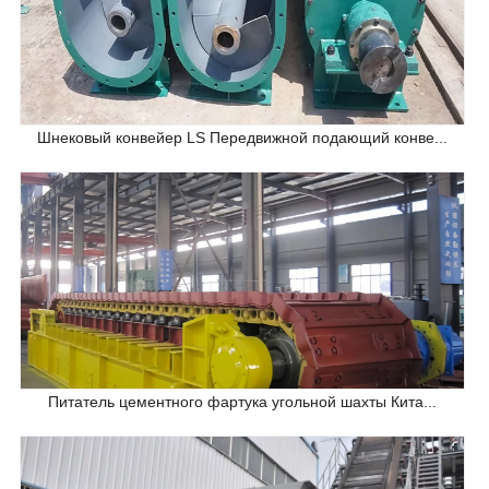
Шнековый конвейер LS Передвижной подающий конве...
Питатель цементного фартука угольной шахты Кита...