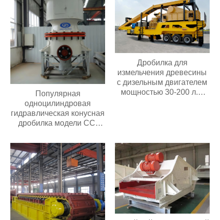
Дробилка для
измельчения древесины
с дизельным двигателем
мощностью 30-200 л.с.
Популярная
Мобильная дробилка для
одноцилиндровая
измельчения древесины
гидравлическая конусная
дробилка модели CC,
простая в обслуживании,
подходит для всех видов
дробилок для
переработки руды