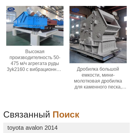
полиуретановый/
резиновый ролик
Высокая
производителность 50-
475 м/ч агрегата руды
Дробилка большой
3yk2160 с вибрационным
емкости, мини-
обезвоживающим
молотковая дробилка
грохотом мощностью
для каменного песка,
двигателя 30 кВт с 3
угольная дробилка
палубами
Связанный
Поиск
toyota avalon 2014