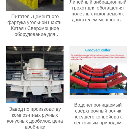
Линейный вибрационный
грохот для обогащения
полезных ископаемых с
Питатель цементного
двигателем мощностью
фартука угольной шахты
30 кВт с высокой
Китая / Сверхмощное
производительностью 60-
оборудование для
350 т/ч,
взвешивания
производительностью 2-3
пластинчатого фартука
слоя
Водонепроницаемый
Завод по производству
сверхпрочный ролик
композитных ручных
несущего конвейера с
конусных дробилок, цена
ленточным приводом,
дробилки
износостойкий