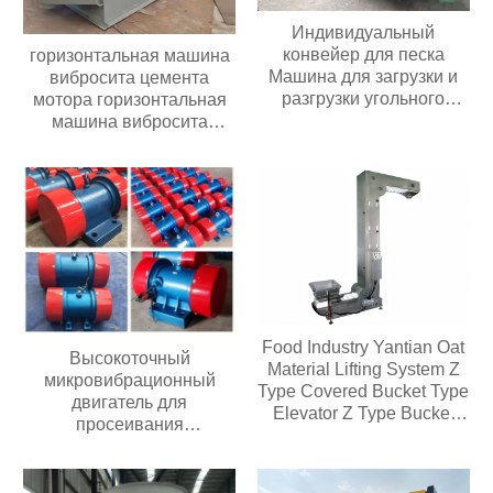
Индивидуальный
конвейер для песка
горизонтальная машина
Машина для загрузки и
вибросита цемента
разгрузки угольного
мотора горизонтальная
шахтного конвейера
машина вибросита
Мобильный ленточный
цемента мотора
конвейер Для зерна
использована для
Цемента пищевых
зернистого удобрения
продуктов
Food Industry Yantian Oat
Высокоточный
Material Lifting System Z
микровибрационный
Type Covered Bucket Type
двигатель для
Elevator Z Type Bucket
просеивания
Type Conveyor
загрязнений