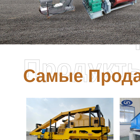
Самые П
Продукт
Самые Прод