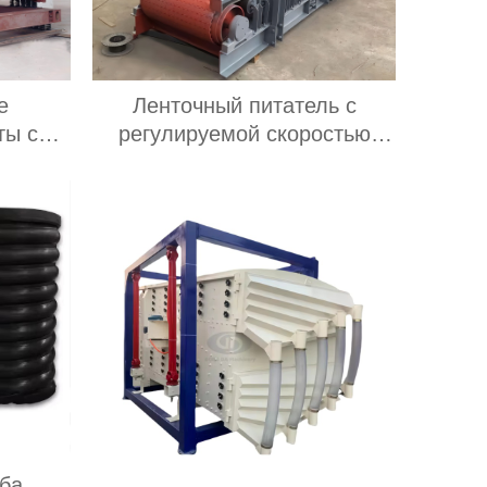
е
Ленточный питатель с
ты со
регулируемой скоростью
вращения и большой
тью
производительностью
ы для
подачи; ленточный питатель
х
для угольных мельниц
тотные
ты со
тью
ы для
х
ба