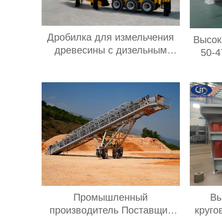
Дробилка для измельчения
Высок
древесины с дизельным
50-4
двигателем мощностью 30-
3yk2
200 л.с. Мобильная дробилка
обез
для измельчения древесины
мощно
Промышленный
Вы
производитель Поставщик
круго