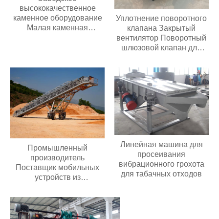
высококачественное
каменное оборудование
Уплотнение поворотного
Малая каменная
клапана Закрытый
дробилка для золотой
вентилятор Поворотный
руды известняка
шлюзовой клапан для
Дизельная молотковая
перекачки порошка или
дробилка
гранул
Линейная машина для
Промышленный
просеивания
производитель
вибрационного грохота
Поставщик мобильных
для табачных отходов
устройств из
нержавеющей стали,
Электрический
полиуретановый
антистатический