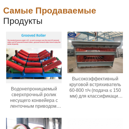
Самые Продаваемые
Продукты
Высокоэффективный
круговой встряхиватель
Водонепроницаемый
60-800 т/ч (подача ≤ 150
сверхпрочный ролик
мм) для классификации
несущего конвейера с
материалов в
ленточным приводом,
горнодобывающих
износостойкий
карьерах
полиуретановый/
резиновый ролик