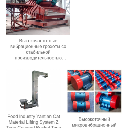
регулятор скорости,
Новый игрушечный
пластиковый конвейер
Высокочастотные
вибрационные грохоты со
стабильной
производительностью
Долговечные грохоты для
добычи полезных
ископаемыхВысокочастотные
вибрационные грохоты со
стабильной
производительностью
Долговечные грохоты для
добычи полезных
ископаемых
Food Industry Yantian Oat
Высокоточный
Material Lifting System Z
микровибрационный
Type Covered Bucket Type