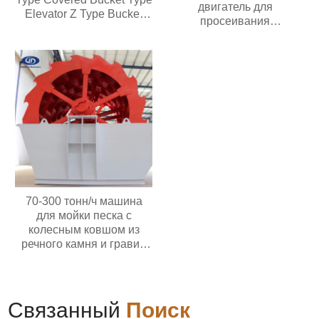
двигатель для
Elevator Z Type Bucket
просеивания
Type Conveyor
загрязнений
70-300 тонн/ч машина
для мойки песка с
колесным ковшом из
речного камня и гравия
мощностью 30 кВт с
высокой
производительностью
Цена в Индонезии
Связанный
Поиск