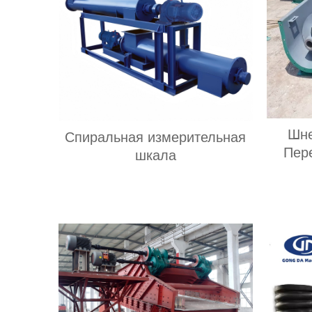
гранул
Шне
Спиральная измерительная
Пер
шкала
к
пе
н