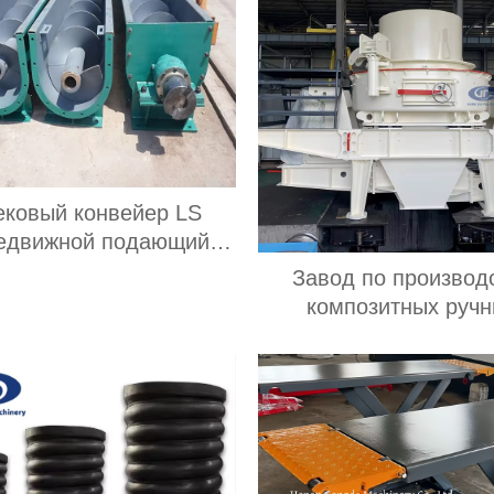
ковый конвейер LS
едвижной подающий
онвейер Линия по
Завод по производ
реработке зерна из
композитных руч
ержавеющей стали
конусных дробилок,
дробилки