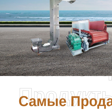
Самые П
Продукт
Самые Прод