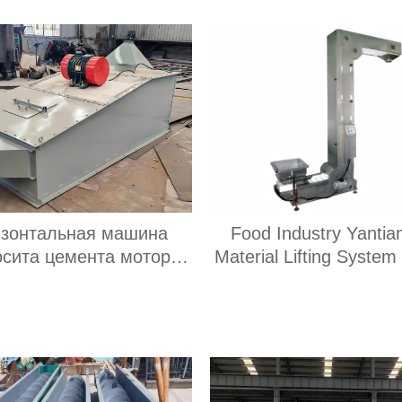
изонтальная машина
Food Industry Yantia
осита цемента мотора
Material Lifting System
изонтальная машина
Covered Bucket Type E
осита цемента мотора
Z Type Bucket Type Co
зована для зернистого
удобрения