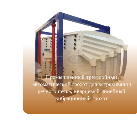
Промышленный трехслойный
автоматический грохот для встряхивания
речного песка, кварцевый линейный
вибрационный грохот