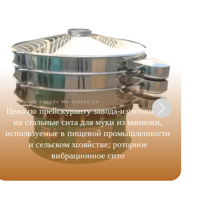
коэ
иск
Цена по прейскуранту завода-изготовителя
на стальные сита для муки из маниоки,
используемые в пищевой промышленности
и сельском хозяйстве; роторное
вибрационное сито