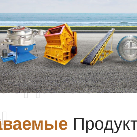
родаваемы
ы
аваемые
Продук