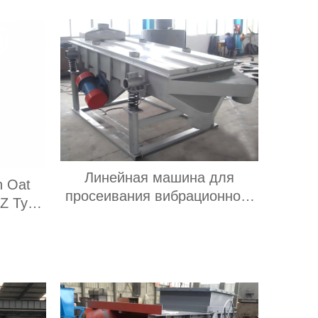
Линейная машина для
n Oat
просеивания вибрационного
 Z Type
грохота для табачных
levator
отходов
nveyor