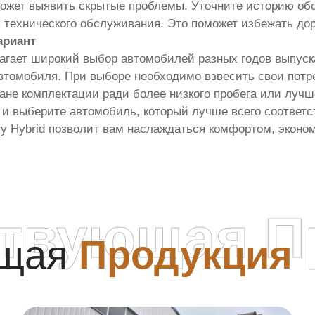
ожет выявить скрытые проблемы. Уточните историю об
 технического обслуживания. Это поможет избежать до
ариант
агает широкий выбор автомобилей разных годов выпуска
 автомобиля. При выборе необходимо взвесить свои пот
ане комплектации ради более низкого пробега или лучш
 и выберите автомобиль, который лучше всего соответс
ry Hybrid позволит вам наслаждаться комфортом, эконо
ствующая П
ющая
Продукция