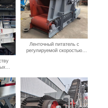
Ленточный питатель с
регулируемой скоростью
вращения и большой
ству
производительностью
ных
подачи; ленточный питатель
 цена
для угольных мельниц