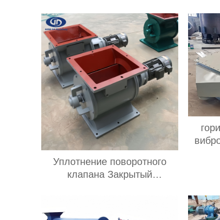
гор
вибр
гор
Уплотнение поворотного
вибр
клапана Закрытый
исполь
вентилятор Поворотный
шлюзовой клапан для
перекачки порошка или