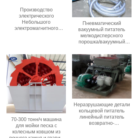
Производство
электрического
Небольшого
Пневматический
электромагнитного
вакуумный питатель
автоматического
мелкодисперсного
вибрирующего лоткового
порошка/вакуумный
питателя с контроллером
питатель гранул/
вакуумный конвейер
Неразрушающие детали
кольцевой питатель
линейный питатель
70-300 тонн/ч машина
возвратно-
для мойки песка с
поступательный питатель
колесным ковшом из
речного камня и гравия