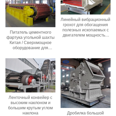
Линейный вибрационный
грохот для обогащения
полезных ископаемых с
Питатель цементного
двигателем мощностью
фартука угольной шахты
30 кВт с высокой
Китая / Сверхмощное
производительностью 60-
оборудование для
350 т/ч,
взвешивания
производительностью 2-3
пластинчатого фартука
слоя
Ленточный конвейер с
высоким наклоном и
большим крутым углом
Дробилка большой
наклона