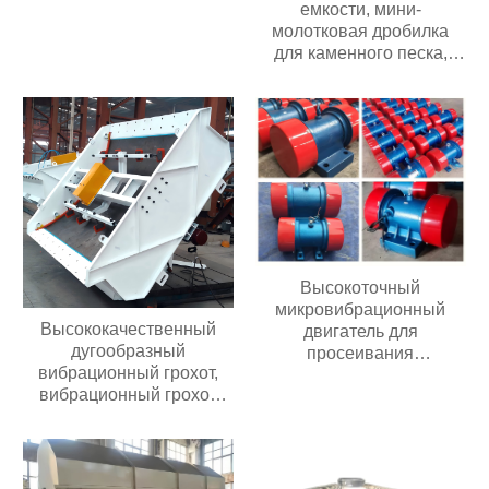
емкости, мини-
молотковая дробилка
для каменного песка,
угольная дробилка
Высокоточный
микровибрационный
Высококачественный
двигатель для
дугообразный
просеивания
вибрационный грохот,
загрязнений
вибрационный грохот
премиум-класса