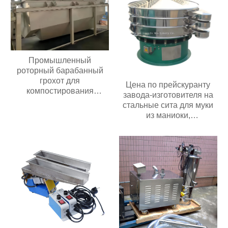
Промышленный
роторный барабанный
грохот для
Цена по прейскуранту
компостирования
завода-изготовителя на
барабанный грохот
стальные сита для муки
из маниоки,
используемые в пищевой
промышленности и
сельском хозяйстве;
роторное вибрационное
сито