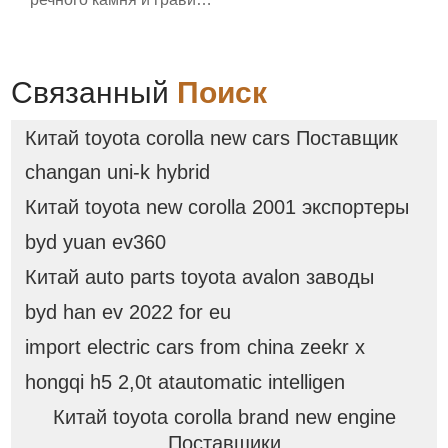
мощностью 30 кВт с
высокой
производительностью
Цена в Индонезии
Связанный
Поиск
Китай toyota corolla new cars Поставщик
changan uni-k hybrid
Китай toyota new corolla 2001 экспортеры
byd yuan ev360
Китай auto parts toyota avalon заводы
byd han ev 2022 for eu
import electric cars from china zeekr x
hongqi h5 2,0t atautomatic intelligen
Китай toyota corolla brand new engine
Поставщики