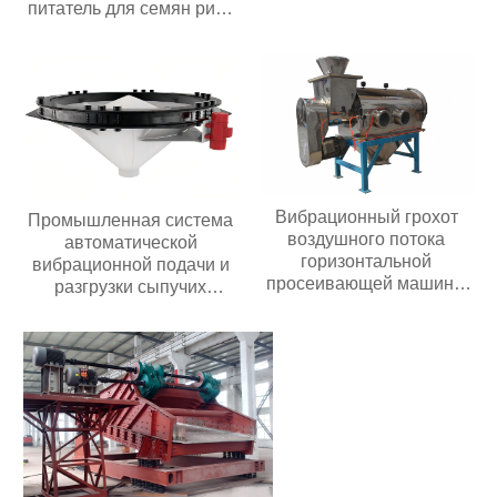
питатель для семян риса
орехов зернового
оборудования
подъемный конвейер для
фасоли
Вибрационный грохот
Промышленная система
воздушного потока
автоматической
горизонтальной
вибрационной подачи и
просеивающей машины
разгрузки сыпучих
из нержавеющей стали
материалов из
центробежный
нержавеющей стали
вибрационный грохот
Бункер с активацией
для сердечника
порошка и гранул
двигателя с мелким
порошком