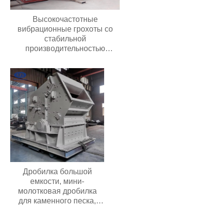
Высокочастотные
вибрационные грохоты со
стабильной
производительностью
Долговечные грохоты для
добычи полезных
ископаемыхВысокочастотные
вибрационные грохоты со
стабильной
производительностью
Долговечные грохоты для
добычи полезных
ископаемых
Дробилка большой
емкости, мини-
молотковая дробилка
для каменного песка,
угольная дробилка