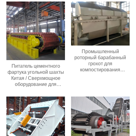
руды известняка
Дизельная молотковая
дробилка
Промышленный
роторный барабанный
грохот для
Питатель цементного
компостирования
фартука угольной шахты
барабанный грохот
Китая / Сверхмощное
оборудование для
взвешивания
пластинчатого фартука