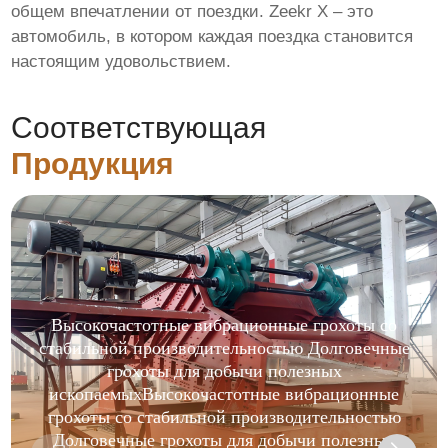
общем впечатлении от поездки. Zeekr X – это
автомобиль, в котором каждая поездка становится
настоящим удовольствием.
Соответствующая
Продукция
Высокочастотные вибрационные грохоты со
стабильной производительностью Долговечные
грохоты для добычи полезных
ископаемыхВысокочастотные вибрационные
грохоты со стабильной производительностью
Долговечные грохоты для добычи полезных