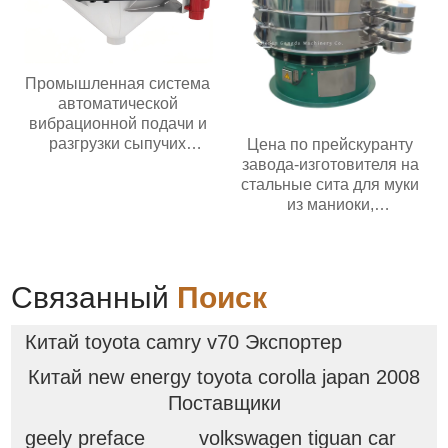
Промышленная система
автоматической
вибрационной подачи и
разгрузки сыпучих
Цена по прейскуранту
материалов из
завода-изготовителя на
нержавеющей стали
стальные сита для муки
Бункер с активацией
из маниоки,
порошка и гранул
используемые в пищевой
промышленности и
сельском хозяйстве;
роторное вибрационное
Связанный
Поиск
сито
Китай toyota camry v70 Экспортер
Китай new energy toyota corolla japan 2008
Поставщики
geely preface
volkswagen tiguan car