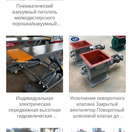
центробежный
Пневматический
вибрационный грохот
вакуумный питатель
для сердечника
мелкодисперсного
двигателя с мелким
порошка/вакуумный
порошком
питатель гранул/
вакуумный конвейер
Индивидуальная
Уплотнение поворотного
электрическая
клапана Закрытый
передвижная высотная
вентилятор Поворотный
гидравлическая
шлюзовой клапан для
ножничная подъемная
перекачки порошка или
платформа весом 500 кг
гранул