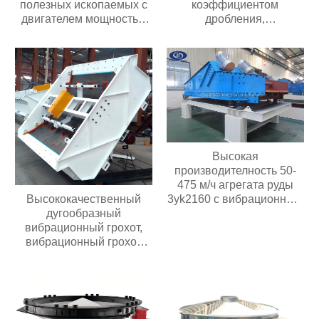
полезных ископаемых с
коэффициентом
двигателем мощностью
дробления,
30 кВт с высокой
передвижного типа,
производительностью 60-
подходит для добычи
350 т/ч,
полезных ископаемых
производительностью 2-3
производительностью 20-
слоя
300 т/ч
Высокая
производителность 50-
475 м/ч агрегата руды
Высококачественный
3yk2160 с вибрационным
дугообразный
обезвоживающим
вибрационный грохот,
грохотом мощностью
вибрационный грохот
двигателя 30 кВт с 3
премиум-класса
палубами