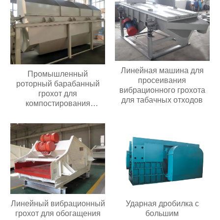
высотой 6-20 м
Линейная машина для
Промышленный
просеивания
роторный барабанный
вибрационного грохота
грохот для
для табачных отходов
компостирования
барабанный грохот
Линейный вибрационный
Ударная дробилка с
грохот для обогащения
большим