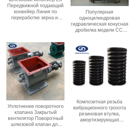
Передвижной подающий
конвейер Линия по
Популярная
переработке зерна из
одноцилиндровая
нержавеющей стали
гидравлическая конусная
дробилка модели CC,
простая в обслуживании,
подходит для всех видов
дробилок для
переработки руды
Композитная резьба
Уплотнение поворотного
вибрационного грохота
клапана Закрытый
резиновая втулка,
вентилятор Поворотный
амортизирующая
шлюзовой клапан для
композитную пружину
перекачки порошка или