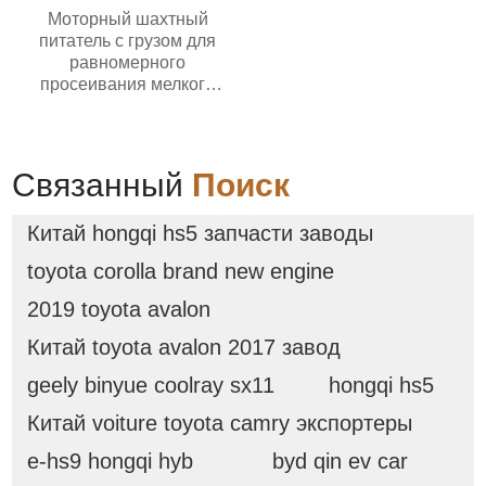
Моторный шахтный
питатель с грузом для
равномерного
просеивания мелкого
материала и подачи в
вибрационное
оборудование
Связанный
Поиск
Китай hongqi hs5 запчасти заводы
toyota corolla brand new engine
2019 toyota avalon
Китай toyota avalon 2017 завод
geely binyue coolray sx11
hongqi hs5
Китай voiture toyota camry экспортеры
e-hs9 hongqi hyb
byd qin ev car