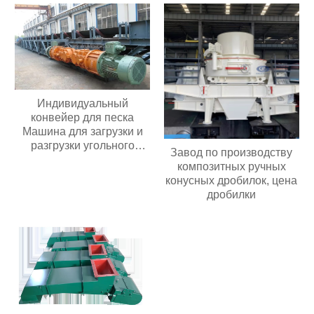
гранул
Индивидуальный
конвейер для песка
Машина для загрузки и
разгрузки угольного
Завод по производству
шахтного конвейера
композитных ручных
Мобильный ленточный
конусных дробилок, цена
конвейер Для зерна
дробилки
Цемента пищевых
продуктов