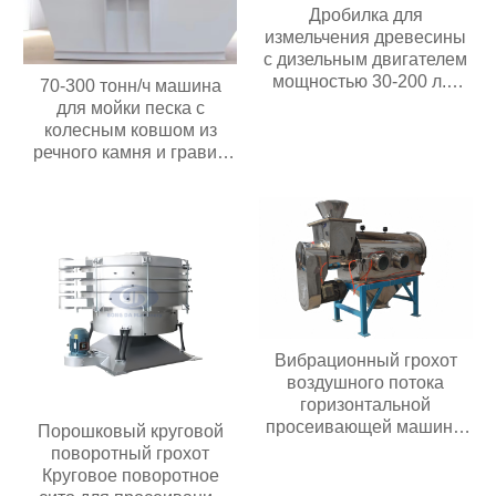
Дробилка для
измельчения древесины
с дизельным двигателем
мощностью 30-200 л.с.
70-300 тонн/ч машина
Мобильная дробилка для
для мойки песка с
измельчения древесины
колесным ковшом из
речного камня и гравия
мощностью 30 кВт с
высокой
производительностью
Цена в Индонезии
Вибрационный грохот
воздушного потока
горизонтальной
просеивающей машины
Порошковый круговой
из нержавеющей стали
поворотный грохот
центробежный
Круговое поворотное
вибрационный грохот