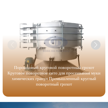
Порошковый круговой поворотный грохот
Круговое поворотное сито для просеивания муки
химических гранул Промышленный круглый
поворотный грохот