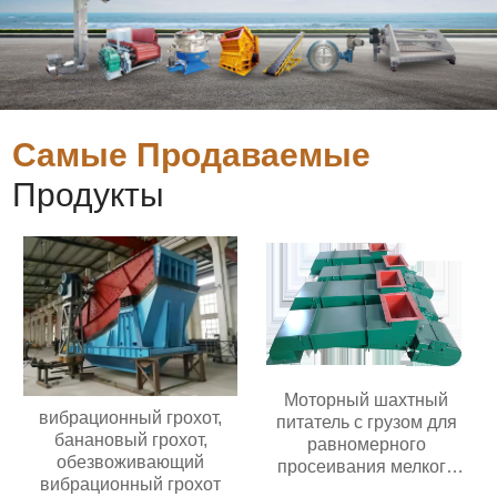
Самые Продаваемые
Продукты
Моторный шахтный
вибрационный грохот,
питатель с грузом для
банановый грохот,
равномерного
обезвоживающий
просеивания мелкого
вибрационный грохот
материала и подачи в