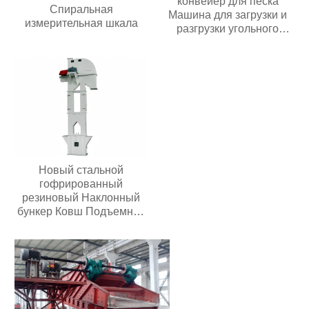
конвейер для песка
Спиральная
Машина для загрузки и
измерительная шкала
разгрузки угольного
шахтного конвейера
Мобильный ленточный
конвейер Для зерна
Цемента пищевых
продуктов
Новый стальной
гофрированный
резиновый Наклонный
бункер Ковш Подъемной
конвейерной ленты
Основные компоненты
двигателя
Продовольственный
магазин Ферма