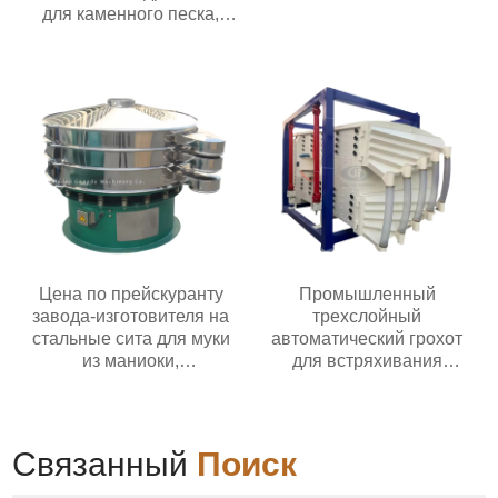
для каменного песка,
угольная дробилка
Цена по прейскуранту
Промышленный
завода-изготовителя на
трехслойный
стальные сита для муки
автоматический грохот
из маниоки,
для встряхивания
используемые в пищевой
речного песка,
промышленности и
кварцевый линейный
сельском хозяйстве;
вибрационный грохот
роторное вибрационное
Связанный
Поиск
сито