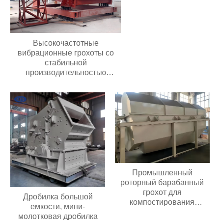
Высокочастотные
вибрационные грохоты со
стабильной
производительностью
Долговечные грохоты для
добычи полезных
ископаемыхВысокочастотные
вибрационные грохоты со
стабильной
производительностью
Долговечные грохоты для
добычи полезных
ископаемых
Промышленный
роторный барабанный
грохот для
Дробилка большой
компостирования
емкости, мини-
барабанный грохот
молотковая дробилка