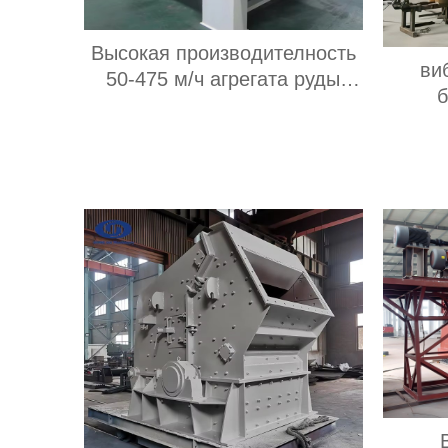
Высокая производителность
ви
50-475 м/ч агрегата руды
б
3yk2160 с вибрационным
обезвоживающим грохотом
ви
мощностью двигателя 30 кВт
с 3 палубами