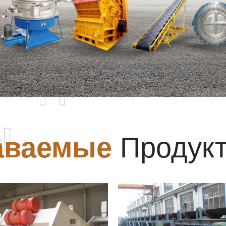
родаваемы
ы
аваемые
Продук