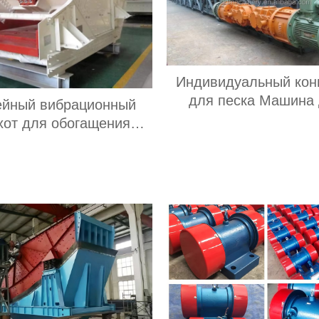
Индивидуальный кон
для песка Машина
ейный вибрационный
загрузки и разгру
хот для обогащения
угольного шахтно
езных ископаемых с
конвейера Мобиль
ателем мощностью 30
ленточный конвейе
кВт с высокой
зерна Цемента пищ
водительностью 60-350
продуктов
роизводительностью 2-3
слоя