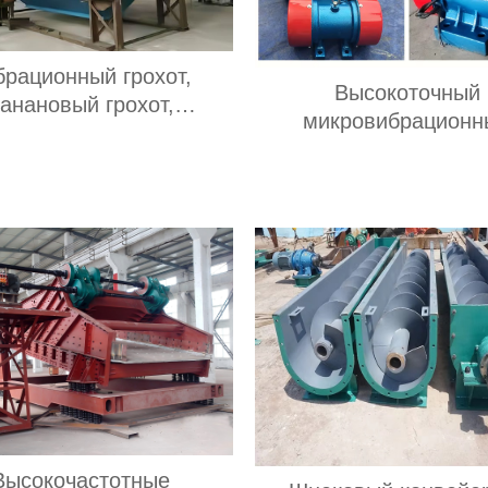
брационный грохот,
Высокоточный
анановый грохот,
микровибрационн
обезвоживающий
двигатель для просе
брационный грохот
загрязнений
Высокочастотные