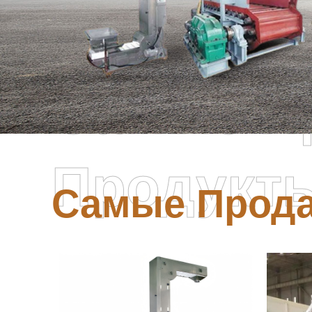
Самые П
Продукт
Самые Прод