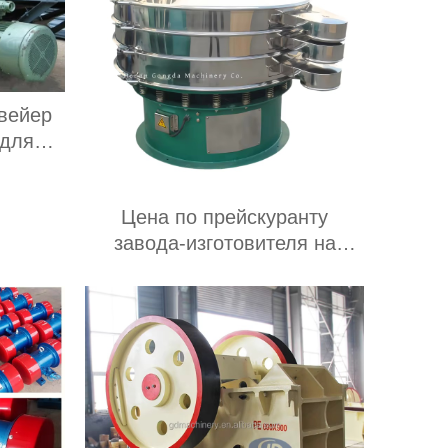
вейер
 для
зки
го
Цена по прейскуранту
ный
завода-изготовителя на
р Для
стальные сита для муки из
евых
маниоки, используемые в
пищевой промышленности и
сельском хозяйстве;
роторное вибрационное сито