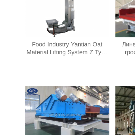
Food Industry Yantian Oat
Лин
Material Lifting System Z Type
гро
Covered Bucket Type Elevator
пол
Z Type Bucket Type Conveyor
двиг
произ
т/ч, п