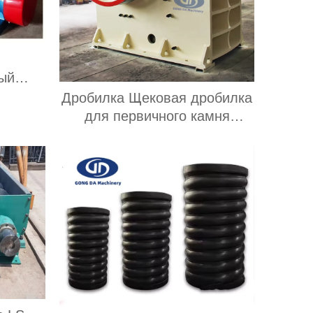
ый
ивания
Дробилка Щековая дробилка
для первичного камня
используется для добычи
твердых пород