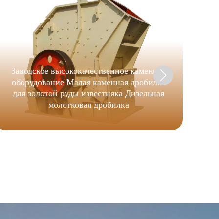
Заводское высококачественное каменное
П
оборудование Малая каменная дробилка
гр
для золотой руды известняка Дизельная
молотковая дробилка