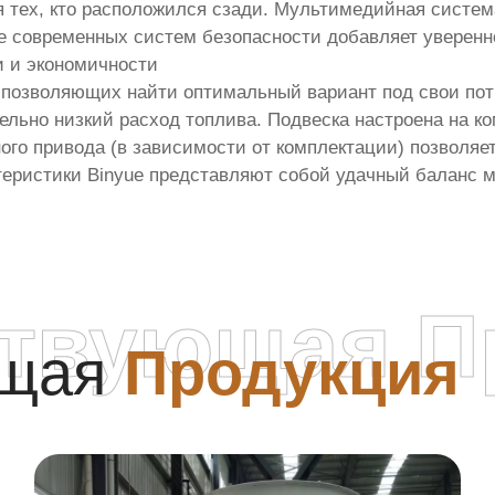
ля тех, кто расположился сзади. Мультимедийная систе
 современных систем безопасности добавляет уверенн
и и экономичности
, позволяющих найти оптимальный вариант под свои по
ельно низкий расход топлива. Подвеска настроена на 
го привода (в зависимости от комплектации) позволяет 
ктеристики Binyue представляют собой удачный баланс
ствующая П
ющая
Продукция