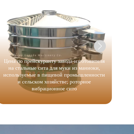
ви
о
Цена по прейскуранту завода-изготовителя
на стальные сита для муки из маниоки,
используемые в пищевой промышленности
и сельском хозяйстве; роторное
вибрационное сито