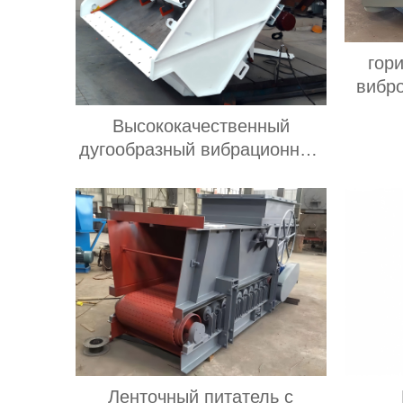
гор
вибр
гор
Высококачественный
вибр
дугообразный вибрационный
исполь
грохот, вибрационный грохот
премиум-класса
Ленточный питатель с