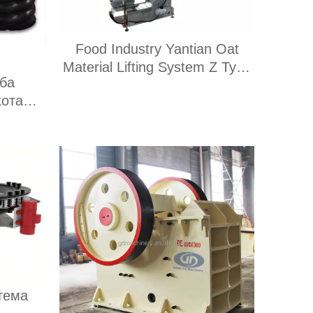
Food Industry Yantian Oat
Material Lifting System Z Type
ба
Covered Bucket Type Elevator
хота
Z Type Bucket Type Conveyor
а,
я
ину
тема