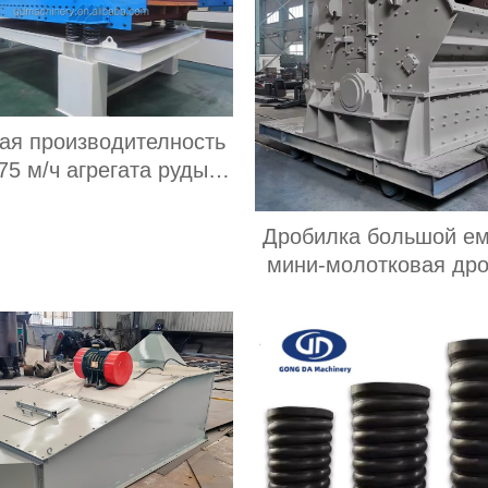
ая производителность
75 м/ч агрегата руды
160 с вибрационным
воживающим грохотом
Дробилка большой ем
стью двигателя 30 кВт
мини-молотковая др
с 3 палубами
для каменного пес
угольная дробил