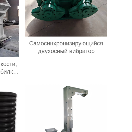
Самосинхронизирующийся
двухосный вибратор
кости,
обилка
ка,
ка