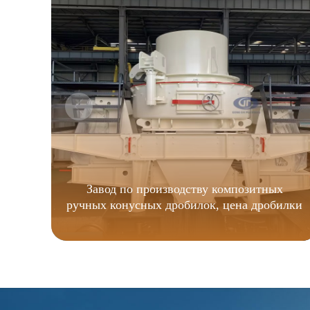
Завод по производству композитных
ручных конусных дробилок, цена дробилки