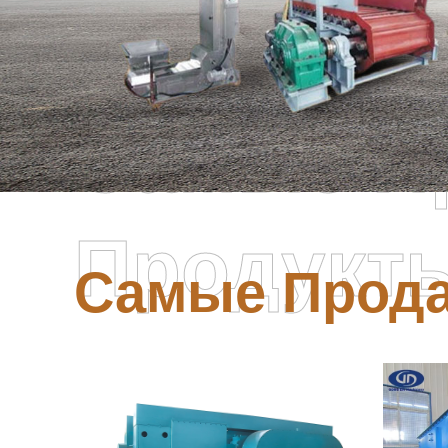
Самые П
Продукт
Самые Прод