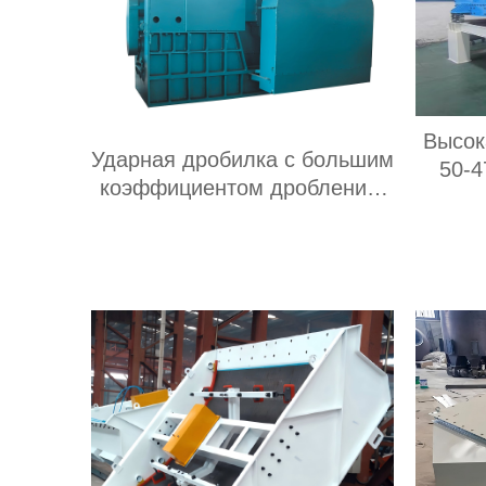
Высок
Ударная дробилка с большим
50-4
коэффициентом дробления,
3yk2
передвижного типа, подходит
обез
для добычи полезных
мощно
ископаемых
производительностью 20-300
т/ч