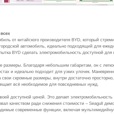
 всех
обиль от китайского производителя BYD, который стрем
городской автомобиль, идеально подходящий для ежедне
опытка BYD сделать электромобильность доступной для 
ые размеры. Благодаря небольшим габаритам, он с легко
тах и идеально подходит для узких улочек. Маневренно
а свои скромные размеры, внутри достаточно просторно
мещает всё необходимое для повседневных нужд.
своей доступной ценой. Это делает электромобильность 
овал качеством ради снижения стоимости – Seagull дем
ходимые современные функции, включая мультимедийну