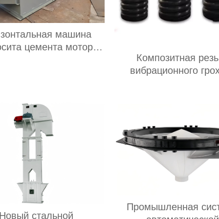
изонтальная машина
осита цемента мотора
Композитная резь
изонтальная машина
вибрационного гро
осита цемента мотора
резиновая втулк
зована для зернистого
амортизирующа
удобрения
композитную пруж
Промышленная сис
Новый стальной