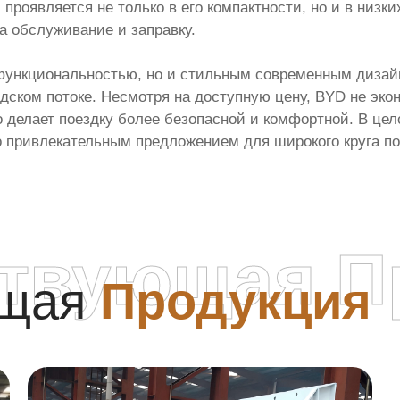
 проявляется не только в его компактности, но и в низк
а обслуживание и заправку.
й функциональностью, но и стильным современным дизай
дском потоке. Несмотря на доступную цену, BYD не экон
елает поездку более безопасной и комфортной. В целом
го привлекательным предложением для широкого круга п
ствующая П
ющая
Продукция