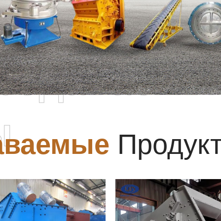
родаваемы
ы
аваемые
Продук