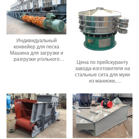
полиуретановый
карьерах
антистатический
регулятор скорости,
Новый игрушечный
пластиковый конвейер
Индивидуальный
конвейер для песка
Машина для загрузки и
разгрузки угольного
Цена по прейскуранту
шахтного конвейера
завода-изготовителя на
Мобильный ленточный
стальные сита для муки
конвейер Для зерна
из маниоки,
Цемента пищевых
используемые в пищевой
продуктов
промышленности и
сельском хозяйстве;
роторное вибрационное
сито