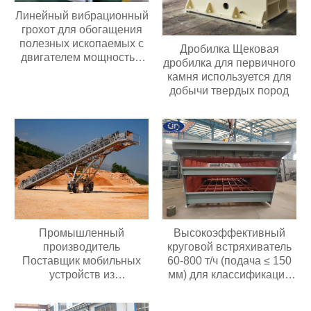
Линейный вибрационный
грохот для обогащения
полезных ископаемых с
Дробилка Щековая
двигателем мощностью
дробилка для первичного
30 кВт с высокой
камня используется для
производительностью 60-
добычи твердых пород
350 т/ч,
производительностью 2-3
слоя
Промышленный
Высокоэффективный
производитель
круговой встряхиватель
Поставщик мобильных
60-800 т/ч (подача ≤ 150
устройств из
мм) для классификации
нержавеющей стали,
материалов в
Электрический
горнодобывающих