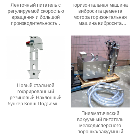
Ленточный питатель с
горизонтальная машина
регулируемой скоростью
вибросита цемента
вращения и большой
мотора горизонтальная
производительностью
машина вибросита
подачи; ленточный
цемента мотора
питатель для угольных
использована для
мельниц
зернистого удобрения
Новый стальной
гофрированный
резиновый Наклонный
бункер Ковш Подъемной
конвейерной ленты
Пневматический
Основные компоненты
вакуумный питатель
двигателя
мелкодисперсного
Продовольственный
порошка/вакуумный
магазин Ферма