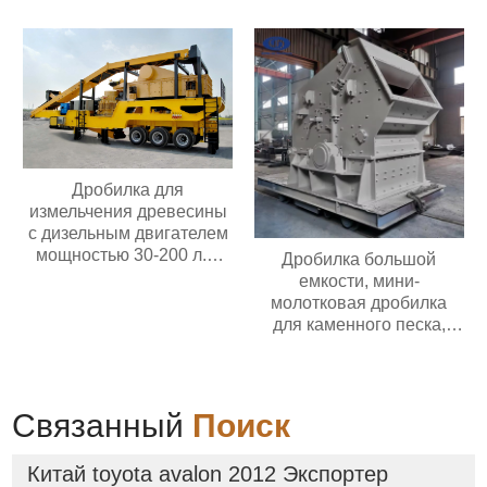
питатель гранул/
вакуумный конвейер
Дробилка для
измельчения древесины
с дизельным двигателем
мощностью 30-200 л.с.
Дробилка большой
Мобильная дробилка для
емкости, мини-
измельчения древесины
молотковая дробилка
для каменного песка,
угольная дробилка
Связанный
Поиск
Китай toyota avalon 2012 Экспортер