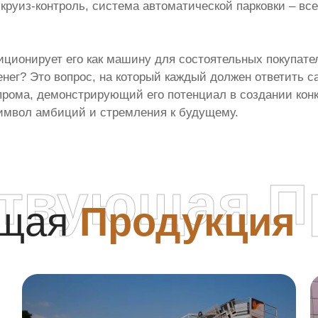
 круиз-контроль, система автоматической парковки – вс
зиционирует его как машину для состоятельных покупате
енег? Это вопрос, на который каждый должен ответить са
опрома, демонстрирующий его потенциал в создании кон
символ амбиций и стремления к будущему.
ствующая П
ющая
Продукция