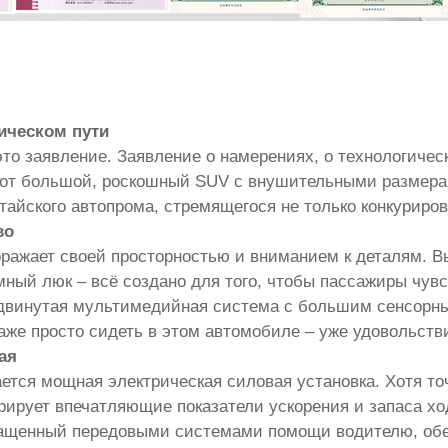
ическом пути
это заявление. Заявление о намерениях, о технологиче
тот большой, роскошный SUV с внушительными размера
тайского автопрома, стремящегося не только конкуриров
во
оражает своей просторностью и вниманием к деталям. 
мный люк – всё создано для того, чтобы пассажиры чув
двинутая мультимедийная система с большим сенсорны
же просто сидеть в этом автомобиле – уже удовольств
ая
ается мощная электрическая силовая установка. Хотя то
ирует впечатляющие показатели ускорения и запаса ход
нащенный передовыми системами помощи водителю, об