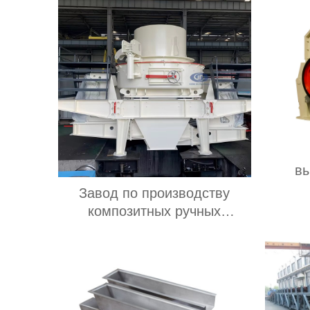
вы
кам
Завод по производству
Мала
композитных ручных
для зо
конусных дробилок, цена
Диз
дробилки