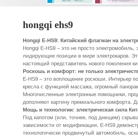
hongqi ehs9
Hongqi E-HS9: Китайский флагман на электр
Hongqi E-HS9 – это не просто электромобиль, 
лидирующие позиции в мире электрокаров. Э
настоящий представитель нового поколения ки
Роскошь и комфорт: не только электричест
E-HS9 – это воплощение роскоши. Интерьер п
кресла с функцией массажа, огромный панора
Многочисленные электронные помощники, про
дополняют картину премиального комфорта. Да
Мощь и технологии: электрическая сила Кит
Под капотом (или, точнее, под днищем) скрыв
зависимости от модификации, E-HS9 демонстр
технологически продвинутый автомобиль, ос