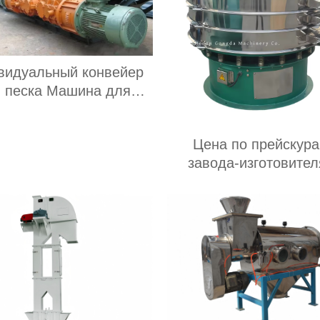
видуальный конвейер
 песка Машина для
грузки и разгрузки
гольного шахтного
Цена по прейскура
нвейера Мобильный
завода-изготовител
очный конвейер Для
стальные сита для м
на Цемента пищевых
маниоки, используе
продуктов
пищевой промышленн
сельском хозяйст
роторное вибрационно