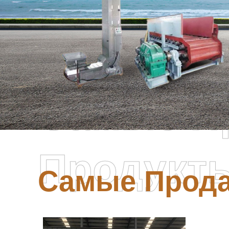
Самые П
Продукт
Самые Прод