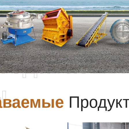
родаваемы
ы
аваемые
Продук