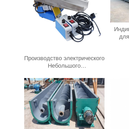
Инди
для
за
у
Производство электрического
ко
Небольшого
лент
электромагнитного
зер
автоматического
вибрирующего лоткового
питателя с контроллером