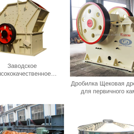
Заводское
сококачественное
енное оборудование
Дробилка Щековая др
я каменная дробилка
для первичного ка
лотой руды известняка
используется для д
ельная молотковая
твердых пород
дробилка