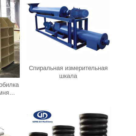
Спиральная измерительная
шкала
обилка
мня
обычи