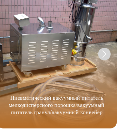
Д
ди
л.с
Пневматический вакуумный питатель
мелкодисперсного порошка/вакуумный
питатель гранул/вакуумный конвейер