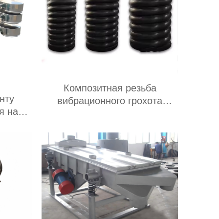
Композитная резьба
нту
вибрационного грохота
я на
резиновая втулка,
уки из
амортизирующая
мые в
композитную пружину
ости и
ве;
е сито