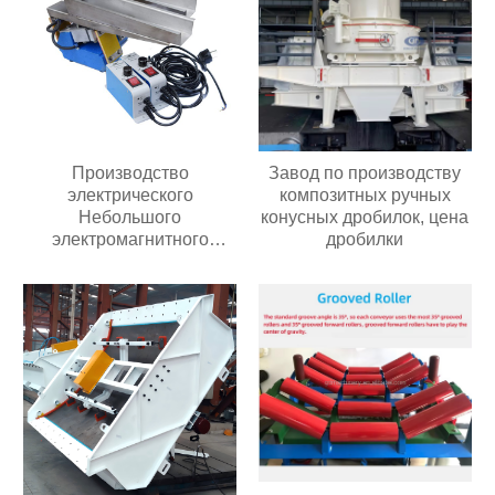
Производство
Завод по производству
электрического
композитных ручных
Небольшого
конусных дробилок, цена
электромагнитного
дробилки
автоматического
вибрирующего лоткового
питателя с контроллером