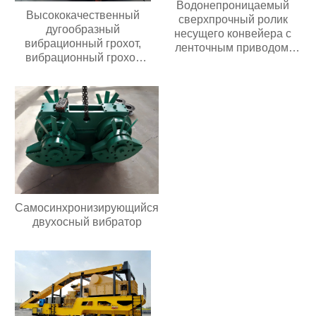
Водонепроницаемый
Высококачественный
сверхпрочный ролик
дугообразный
несущего конвейера с
вибрационный грохот,
ленточным приводом,
вибрационный грохот
износостойкий
премиум-класса
полиуретановый/
резиновый ролик
Самосинхронизирующийся
двухосный вибратор