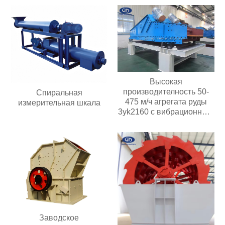
Высокая
производителность 50-
Спиральная
475 м/ч агрегата руды
измерительная шкала
3yk2160 с вибрационным
обезвоживающим
грохотом мощностью
двигателя 30 кВт с 3
палубами
Заводское